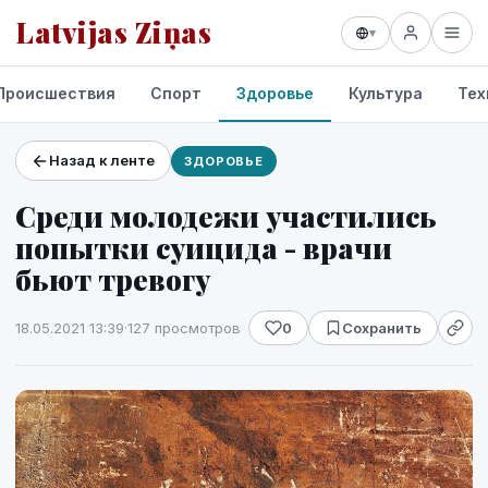
Latvijas Ziņas
▾
Происшествия
Спорт
Здоровье
Культура
Тех
Назад к ленте
ЗДОРОВЬЕ
Проекты и сервисы
Среди молодежи участились
Прогноз погоды
попытки суицида - врачи
бьют тревогу
18.05.2021 13:39
·
127 просмотров
0
Сохранить