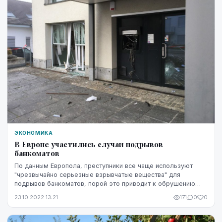
ЭКОНОМИКА
В Европе участились случаи подрывов
банкоматов
По данным Европола, преступники все чаще используют
"чрезвычайно серьезные взрывчатые вещества" для
подрывов банкоматов, порой это приводит к обрушению
конструкций зданий и даже к гибели людей, об это...
23.10.2022 13:21
171
0
0