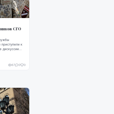
вников СГО
лужбы
 приступили к
е дискуссии
 мы и куда
директора
67
0
0