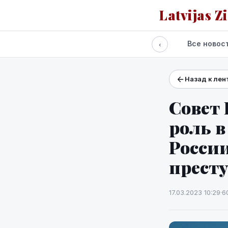
Latvijas Z
Все новос
‹
Назад к лен
Проекты и сервисы
Прогноз погоды
Совет
роль 
России
прест
17.03.2023 10:29
·
6