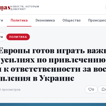
iņas
НОВОСТИ, КОТОРЫМ
ДОВЕРЯЮТ
ти
Политика
Экономика
Общество
Происшес
те
ПОЛИТИКА
 Европы готов играть ва
в усилиях по привлечению
 к ответственности за в
упления в Украине
0 просмотров
0