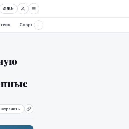
RU
▾
твия
Спорт
Здоровье
Культура
Технологии
›
жную
оенные
Сохранить