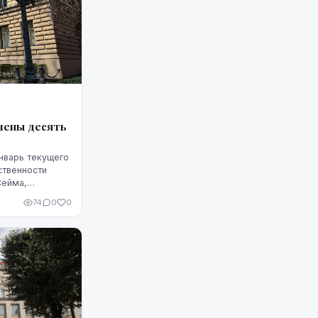
чены десять
нварь текущего
ственности
Сейма,
74
0
0
ма по