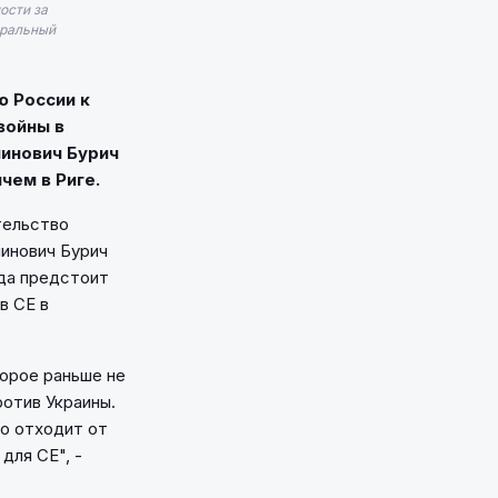
ости за
еральный
ю России к
войны в
чинович Бурич
чем в Риге.
тельство
чинович Бурич
гда предстоит
в СЕ в
торое раньше не
отив Украины.
во отходит от
для СЕ", -