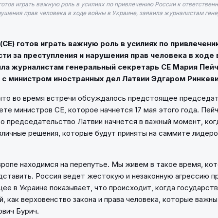
готов играть важную роль в усилиях по привлечению России к ответственн
рушения прав человека в ходе войны в Украине, заявила журналистам ген
(СЕ) готов играть важную роль в усилиях по привлечени
ти за преступления и нарушения прав человека в ходе 
ила журналистам генеральный секретарь СЕ Мария Пей
 с министром иностранных дел Латвии Эдгаром Ринкеви
 что во время встречи обсуждалось предстоящее председа
ете министров СЕ, которое начнется 17 мая этого года. Пей
то председательство Латвии начнется в важный момент, ко
зличные решения, которые будут приняты на саммите лидеро
вропе находимся на перепутье. Мы живем в такое время, ко
дставить. Россия ведет жестокую и незаконную агрессию пр
ящее в Украине показывает, что происходит, когда государст
, как верховенство закона и права человека, которые важны 
ович Бурич.