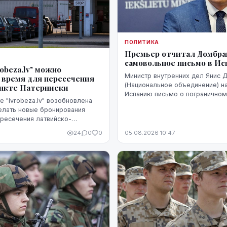
ПОЛИТИКА
Премьер отчитал Домбрав
самовольное письмо в И
robeza.lv" можно
Министр внутренних дел Янис 
 время для пересечения
(Национальное объединение) н
ункте Патерниеки
Испанию письмо о пограничном
е "lvrobeza.lv" возобновлена
Сеуте, когда их Марокко в Исп
елать новые бронирования
десятки тысяч человек. В Мад
ресечения латвийско-
было воспринято чувствительно
аницы в пограничном пункте
24
0
0
05.08.2026 10:47