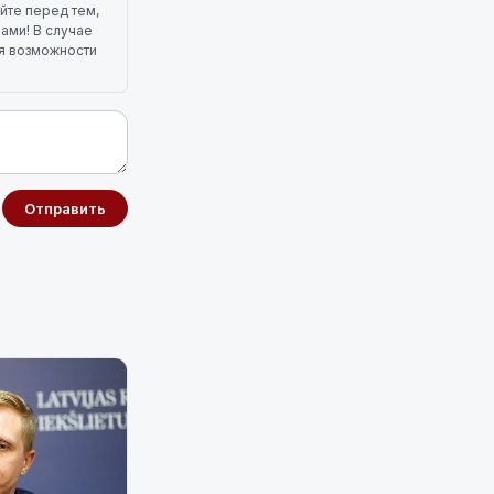
йте перед тем,
лами! В случае
ля возможности
Отправить