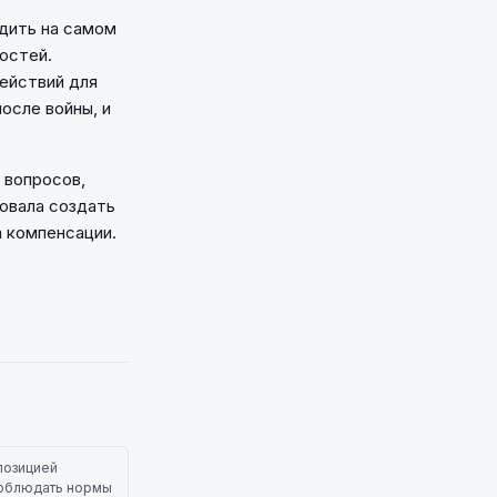
дить на самом
остей.
ействий для
осле войны, и
 вопросов,
овала создать
а компенсации.
позицией
 соблюдать нормы