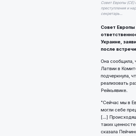
Совет Европы (СЕ) 
преступления и на
секретарь...
Совет Европы 
ответственнос
Украине, заяв
после встречи
Она сообщила,
Латвии в Комит
подчеркнула, ч
реализовать ра
Рейкьявике.
"Сейчас мы в Е
могли себе пре
[...] Происход
таких ценностей
сказала Пейчин