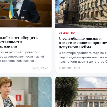
ОБЩЕСТВО
ные" хотят обсудить
С сентября по январь к
тственности
ответственности привле
х партий
депутатов Сейма
ссивные" хочет провести
С сентября прошлого года по я
ерах ответственности партий
года к административной ответ
с объявлением планов
привлечены десять депутатов 
вительства Эвики Силини
свидетельствует информация,
0
51
0
0
13.02.2025 15:21
во"), сообщил агентству ЛЕТА
предоставленная комиссии Сей
мандатам, этике и з...