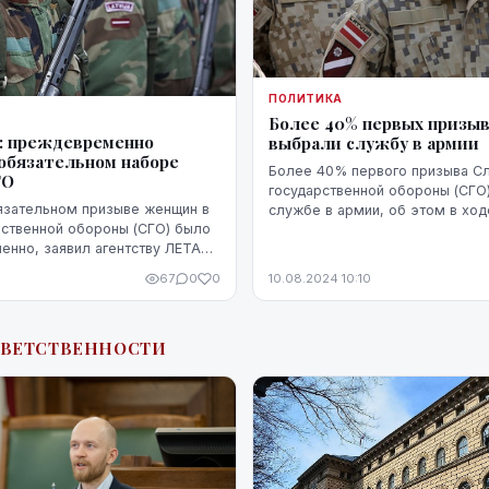
ПОЛИТИКА
Более 40% первых призы
: преждевременно
выбрали службу в армии
 обязательном наборе
Более 40% первого призыва С
ГО
государственной обороны (СГО)
язательном призыве женщин в
службе в армии, об этом в ход
ственной обороны (СГО) было
"Год после введения СГО - где
нно, заявил агентству ЛЕТА
идем?" сообщил заместитель 
ректора департамента
департ...
67
0
0
10.08.2024 10:10
й обороны Министерства об...
ТВЕТСТВЕННОСТИ