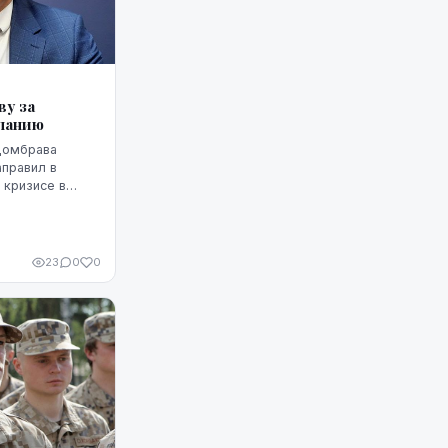
у за
спанию
Домбрава
аправил в
 кризисе в
анию проникли
риде письмо
.
23
0
0