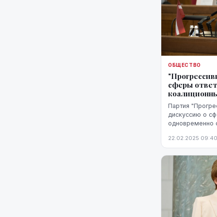
ОБЩЕСТВО
"Прогрессив
сферы отве
коалиционны
Партия "Прогре
дискуссию о сф
одновременно 
"рестарта" пра
22.02.2025 09:4
("Новое Единст
сопре...