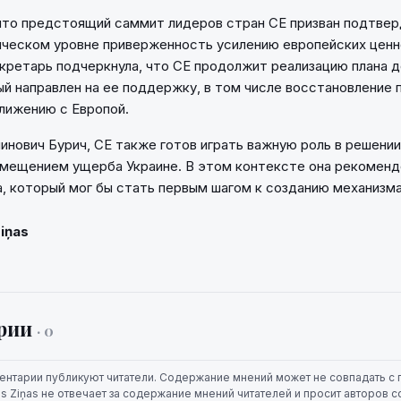
что предстоящий саммит лидеров стран СЕ призван подтвер
ческом уровне приверженность усилению европейских ценн
кретарь подчеркнула, что СЕ продолжит реализацию плана д
ый направлен на ее поддержку, в том числе восстановление п
ближению с Европой.
инович Бурич, СЕ также готов играть важную роль в решении
змещением ущерба Украине. В этом контексте она рекоменд
, который мог бы стать первым шагом к созданию механизм
Ziņas
рии
· 0
ентарии публикуют читатели. Содержание мнений может не совпадать с 
jas Ziņas не отвечает за содержание мнений читателей и просит авторов