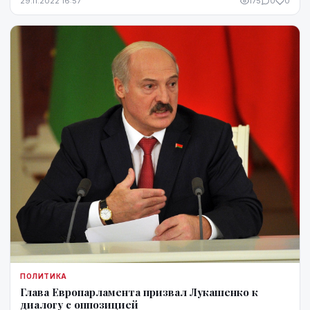
29.11.2022 16:57
175
0
0
ПОЛИТИКА
Глава Европарламента призвал Лукашенко к
диалогу с оппозицией