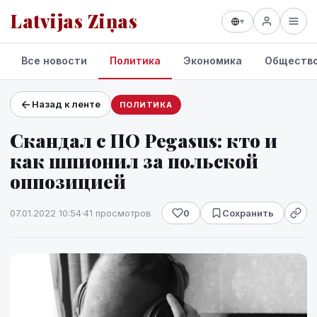
Latvijas Ziņas
▾
Все новости
Политика
Экономика
Обществ
Назад к ленте
ПОЛИТИКА
Проекты и сервисы
Скандал с ПО Pegasus: кто и
Прогноз погоды
как шпионил за польской
оппозицией
07.01.2022 10:54
·
41 просмотров
0
Сохранить