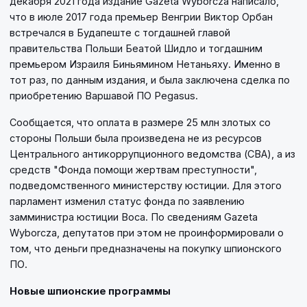
декабря 2021 года издание Gazeta Wyborcza написало,
что в июле 2017 года премьер Венгрии Виктор Орбан
встречался в Будапеште с тогдашней главой
правительства Польши Беатой Шидло и тогдашним
премьером Израиля Биньямином Нетаньяху. Именно в
тот раз, по данным издания, и была заключена сделка по
приобретению Варшавой ПО Pegasus.
Сообщается, что оплата в размере 25 млн злотых со
стороны Польши была произведена не из ресурсов
Центрального антикоррупционного ведомства (CBA), а из
средств "Фонда помощи жертвам преступности",
подведомственного министерству юстиции. Для этого
парламент изменил статус фонда по заявлению
замминистра юстиции Воса. По сведениям Gazeta
Wyborcza, депутатов при этом не проинформировали о
том, что деньги предназначены на покупку шпионского
ПО.
Новые шпионские программы