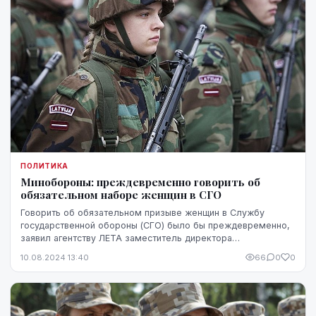
ПОЛИТИКА
Минобороны: преждевременно говорить об
обязательном наборе женщин в СГО
Говорить об обязательном призыве женщин в Службу
государственной обороны (СГО) было бы преждевременно,
заявил агентству ЛЕТА заместитель директора
департамента государственной обороны Министерства об...
10.08.2024 13:40
66
0
0