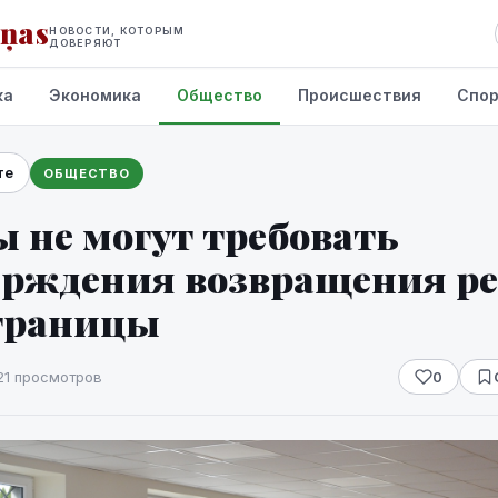
iņas
НОВОСТИ, КОТОРЫМ
ДОВЕРЯЮТ
ка
Экономика
Общество
Происшествия
Спо
те
ОБЩЕСТВО
 не могут требовать
ерждения возвращения р
 границы
21 просмотров
0