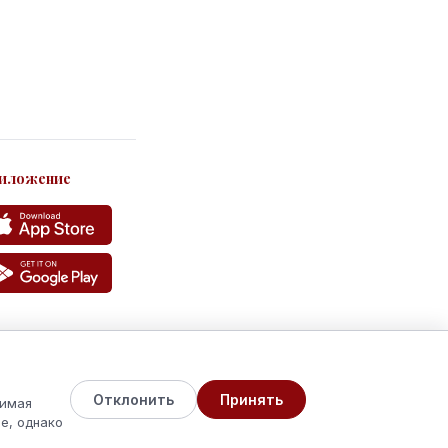
иложение
Отклонить
Принять
жимая
e, однако