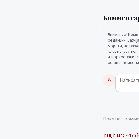
Коммента
Внимание! Комм
редакции. Latvi
морали, не разж
как высказаться
игнорирования э
оставлять мнени
Пока нет комме
ЕЩЁ ИЗ ЭТОЙ