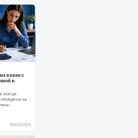
она важнее
нной в
е всегда
 обойдётся на
олное
т ГПС —
33
0
0