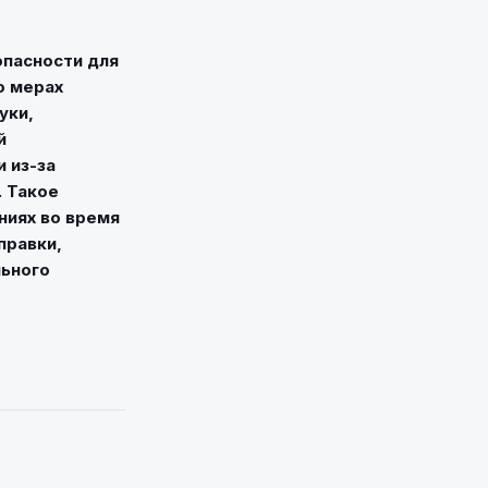
пасности для
о мерах
уки,
й
 из-за
. Такое
ниях во время
правки,
льного