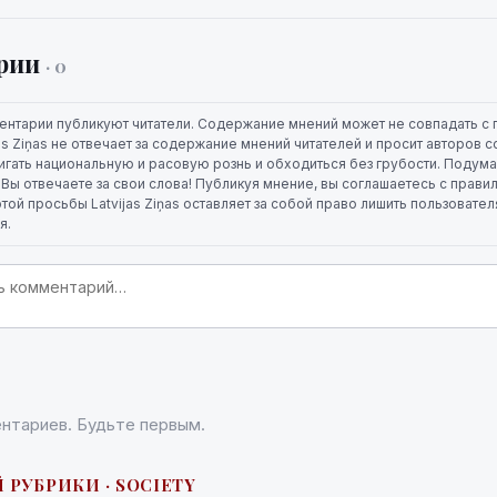
рии
· 0
ентарии публикуют читатели. Содержание мнений может не совпадать с 
jas Ziņas не отвечает за содержание мнений читателей и просит авторов
игать национальную и расовую рознь и обходиться без грубости. Подума
. Вы отвечаете за свои слова! Публикуя мнение, вы соглашаетесь с прави
той просьбы Latvijas Ziņas оставляет за собой право лишить пользовате
я.
нтариев. Будьте первым.
 РУБРИКИ · SOCIETY