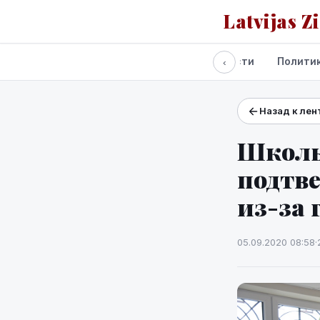
Latvijas Z
Все новости
Полити
‹
Назад к лен
Проекты и сервисы
Прогноз погоды
Школы
подтв
из-за
05.09.2020 08:58
·