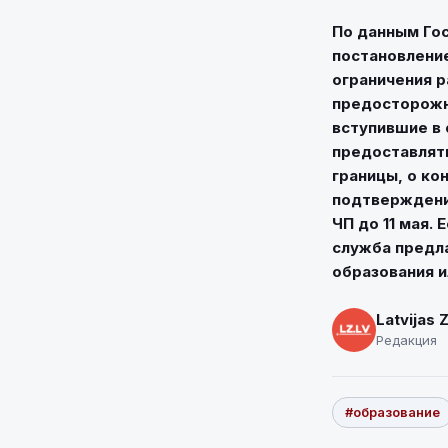
По данным Гос
постановлени
ограничения р
предосторожн
вступившие в 
предоставлят
границы, о ко
подтверждени
ЧП до 11 мая.
служба предл
образования ил
Latvijas 
Редакция
#образование