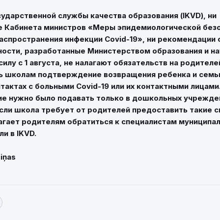
ударственной службы качества образования (IKVD), ни
е Кабинета министров «Меры эпидемиологической безо
аспространения инфекции Covid-19», ни рекомендации 
ости, разработанные Министерством образования и на
силу с 1 августа, не налагают обязательств на родителе
ь школам подтверждение возвращения ребенка и семьи
нтактах с больными Covid-19 или их контактными лицами
е нужно было подавать только в дошкольных учрежде
 Если школа требует от родителей предоставить такие с
агает родителям обратиться к специалистам муниципа
и в IKVD.
Ziņas