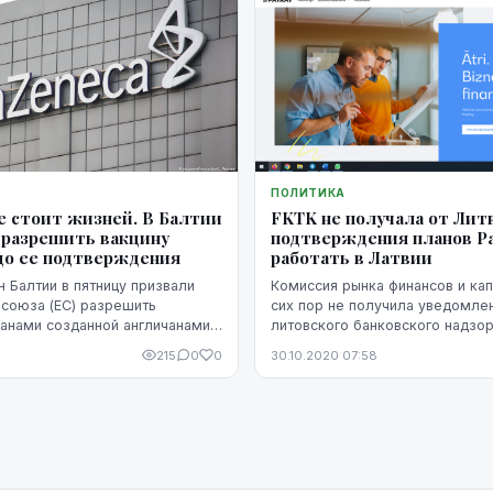
ПОЛИТИКА
 стоит жизней. В Балтии
FKTK не получала от Лит
 разрешить вакцину
подтверждения планов P
 до ее подтверждения
работать в Латвии
 Балтии в пятницу призвали
Комиссия рынка финансов и кап
союза (ЕС) разрешить
сих пор не получила уведомле
ранами созданной англичанами
литовского банковского надзор
eneca еще до ее формального
PayRay работать на латвийском
215
0
0
30.10.2020 07:58
Поэтому, если банк начал пре
фина...