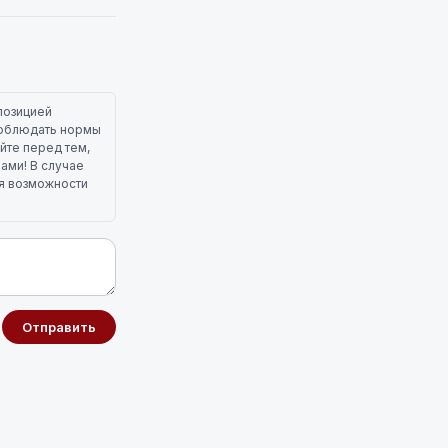
позицией
 соблюдать нормы
йте перед тем,
лами! В случае
ля возможности
Отправить