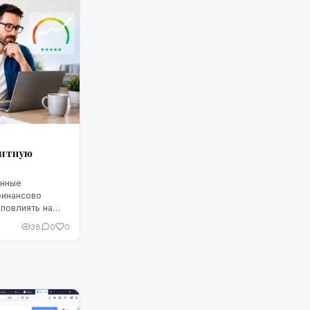
дитную
енные
финансово
повлиять на
Однако
38
0
0
 что ситуацию
едитную
чшить, но для
улярное
родуманные