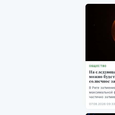
ОБЩЕСТВО
На следующе
можно будет
солнечное з
В Риге затмение
максимальной фа
частично затми
горизонтом.
07.08.2026 09:33