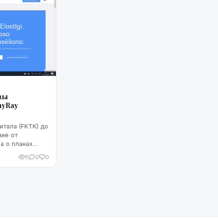
вы
ayRay
итала (FKTK) до
ние от
а о планах
 рынке.
11
0
0
доставлять