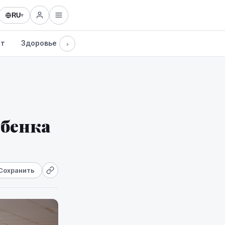
RU
▾
рт
Здоровье
Культура
Технологии
›
ебенка
Сохранить