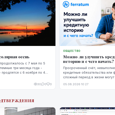
ОБЩЕСТВО
солярная осень
Можно ли улучшить кре
историю и с чего начать?
продолжалось с 7 мая по 5
 темные три месяца года -
Просроченный счёт, невыполн
- продлятся с 6 ноября по 4
кредитные обязательства или 
сложный период в жизни могут 
кредитную историю человека. 
30
0
0
05.08.2026 10:27
негативная запись не означает,
уже невозможно изменить. Кр
историю можно постепенно улу
ОДТВЕРЖДЕНИЯ
этого потребуются время, рег
выполнение обязательств и п
действия.