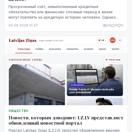
Просроченный счёт, невыполненные кредитные
обязательства или финансово сложный период в жизни
могут повлиять на кредитную историю человека. Однако
негативная запись не означает, что ситуацию уже
05.08.2026 10:27
29
0
0
невозможно изменить. Кредитную историю можно
постепенно улучшить, но для этого потребуются время,
регулярное выполнение обязательств и продуманные
действия.
ОБЩЕСТВО
Новости, которым доверяют: LZ.LV представляет
обновленный новостной портал
Портал Latvijas Ziņas (LZ.LV) запустил обновленную версию.