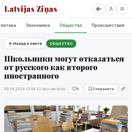
Latvijas Ziņas
▾
олитика
Экономика
Общество
Происшествия
Назад к ленте
ОБЩЕСТВО
Проекты и сервисы
Школьники могут отказаться
Прогноз погоды
от русского как второго
иностранного
09.05.2024 13:36
·
32 просмотров
0
Сохранить