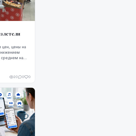
взлетели
 цен, цены на
 снижением
в среднем на
лее того, это
м, по крайней
чала августа.
20
0
0