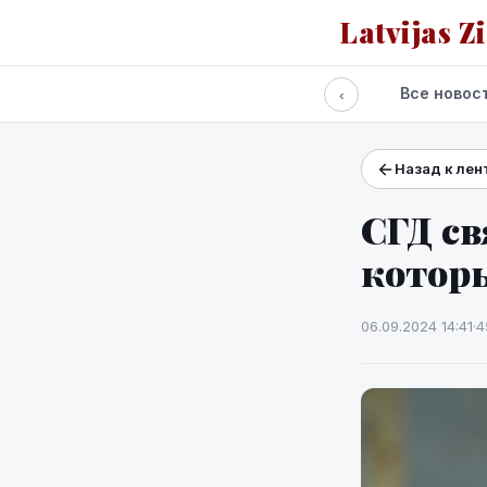
Latvijas Z
Все новос
‹
Назад к лен
Проекты и сервисы
Прогноз погоды
СГД с
котор
06.09.2024 14:41
·
4