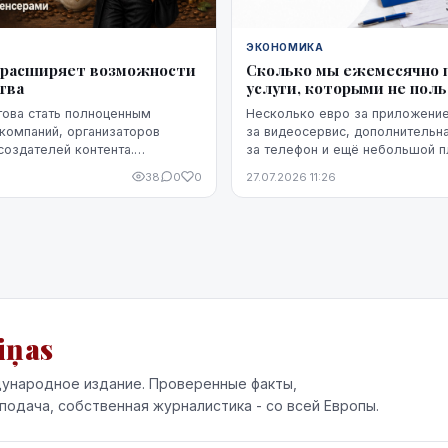
ЭКОНОМИКА
ka расширяет возможности
Сколько мы ежемесячно 
тва
услуги, которыми не пол
отова стать полноценным
Несколько евро за приложение
компаний, организаторов
за видеосервис, дополнительна
создателей контента.
за телефон и ещё небольшой п
 ограничивается только
облачное хранилище. Каждый и
38
0
0
27.07.2026 11:26
 — компания предоставляет
расходов по отдельности может 
iņas
ународное издание. Проверенные факты,
подача, собственная журналистика - со всей Европы.