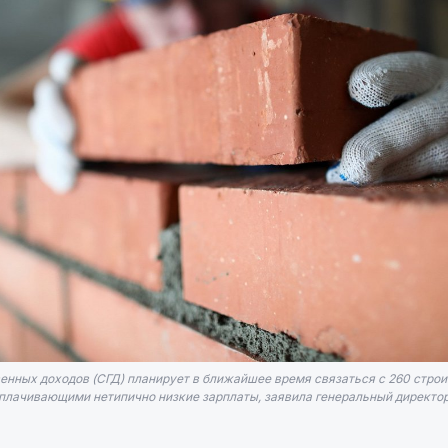
енных доходов (СГД) планирует в ближайшее время связаться с 260 стро
плачивающими нетипично низкие зарплаты, заявила генеральный директо