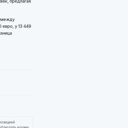
век, предлагая
а между
евро, у 13 449
азница
позицией
 соблюдать нормы