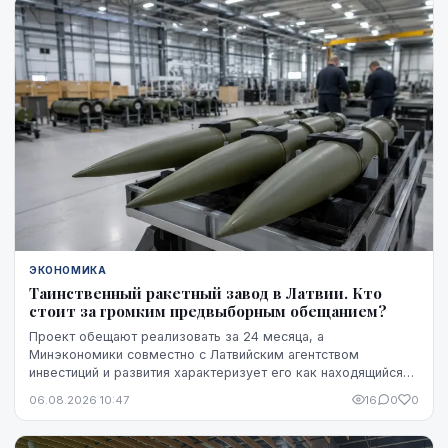
ЭКОНОМИКА
Таинственный ракетный завод в Латвии. Кто
стоит за громким предвыборным обещанием?
Проект обещают реализовать за 24 месяца, а
Минэкономики совместно с Латвийским агентством
инвестиций и развития характеризует его как находящийся
на "высокой стадии готовности". Однако публично не названы
06.08.2026 10:47
16
0
0
ни модель ракет, ни владелец технологий, ни
проектировщик завода. Неизвестно также, какая часть
необходимого финансирования уже обеспечена и на чем