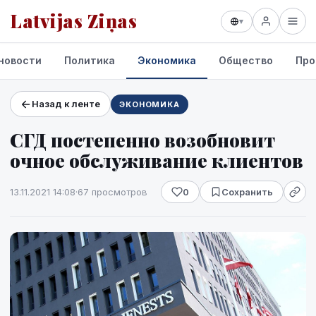
Latvijas Ziņas
▾
новости
Политика
Экономика
Общество
Про
Назад к ленте
ЭКОНОМИКА
Проекты и сервисы
СГД постепенно возобновит
Прогноз погоды
очное обслуживание клиентов
13.11.2021 14:08
·
67 просмотров
0
Сохранить