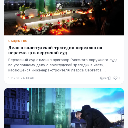
ОБЩЕСТВО
Дело о золитудской трагедии передано на
пересмотр в окружной суд
Верховный суд отменил приговор Рижского окружного суда
по уголовному делу о золитудской трагедии в части,
касающейся инженера-строителя Иварса Сергетса,
поскольку из обвинительного заключения необосно...
19.12.2024 13:40
87
0
0