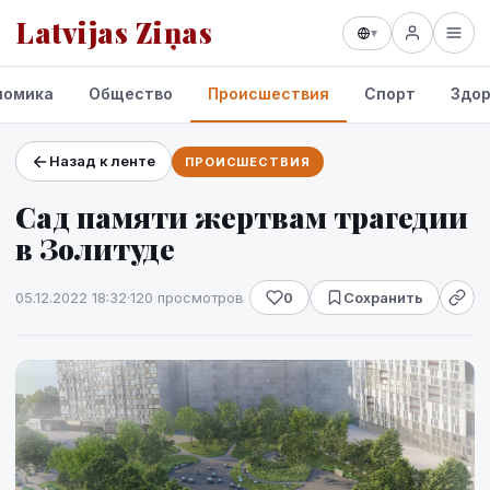
Latvijas Ziņas
▾
номика
Общество
Происшествия
Спорт
Здор
Назад к ленте
ПРОИСШЕСТВИЯ
Проекты и сервисы
Сад памяти жертвам трагедии
Прогноз погоды
в Золитуде
05.12.2022 18:32
·
120 просмотров
0
Сохранить