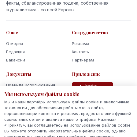
факты, сбалансированная подача, собственная
журналистика - со всей Европы.
О нас
Сотрудничество
О медиа
Реклама
Редакция
Контакты
Вакансии
Партнёрам
Документы
Приложение
Правила использования
Мы используем файлы cookie
Политика
конфиденциальности
Мы и наши партнёры используем файлы cookie и аналогичные
Использование cookie
технологии для обеспечения работы этого сайта,
персонализации контента и рекламы, предоставления функций
Кодекс поведения и этики
социальных сетей и анализа нашего трафика. Нажимая
«Принять», вы соглашаетесь на использование файлов cookie.
Вы можете отклонить необязательные файлы cookie, однако
некоторые функции сайта могут работать некорректно.