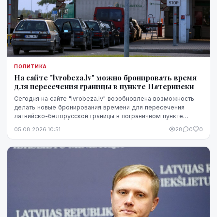
ПОЛИТИКА
На сайте "lvrobeza.lv" можно бронировать время
для пересечения границы в пункте Патерниеки
Сегодня на сайте "lvrobeza.lv" возобновлена возможность
делать новые бронирования времени для пересечения
латвийско-белорусской границы в пограничном пункте
Патерниеки.
05.08.2026 10:51
28
0
0