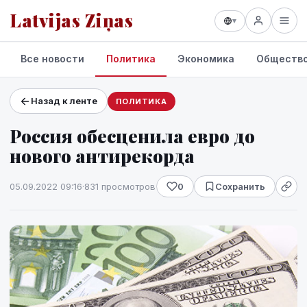
Latvijas Ziņas
▾
Все новости
Политика
Экономика
Обществ
Назад к ленте
ПОЛИТИКА
Проекты и сервисы
Россия обесценила евро до
Прогноз погоды
нового антирекорда
05.09.2022 09:16
·
831 просмотров
0
Сохранить