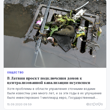
ОБЩЕСТВО
В Латвии проект подключения домов к
централизованной канализации неуспешен
Хотя проблемы в области управления сточными водами
были известны уже много лет, и за эти годы в их улучшение
было инвестировано 1 миллиард евро, Государственный
контроль (ГКН) пришел к выводу, что Лат...
15.09.2020 09:59
27
0
0