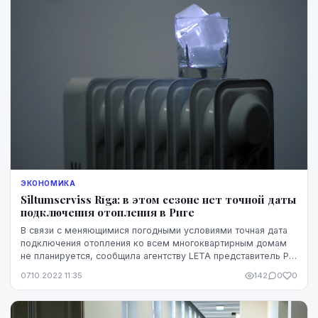
ЭКОНОМИКА
Siltumserviss Rīga: в этом сезоне нет точной даты
подключения отопления в Риге
В связи с меняющимися погодными условиями точная дата
подключения отопления ко всем многоквартирным домам
не планируется, сообщила агентству LETA представитель PS
Siltumserviss Rīga Элина Силионова.
07.10.2022 11:35
142
0
0