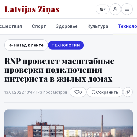
Latvijas Ziņas
▾
сшествия
Спорт
Здоровье
Культура
Техноло
Назад к ленте
ТЕХНОЛОГИИ
Проекты и сервисы
RNP проведет масштабные
Прогноз погоды
проверки подключения
интернета в жилых домах
13.01.2022 13:47
·
173 просмотров
0
Сохранить