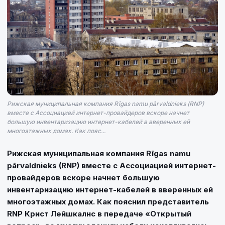
Рижская муниципальная компания Rīgas namu pārvaldnieks (RNP)
вместе с Ассоциацией интернет-провайдеров вскоре начнет
большую инвентаризацию интернет-кабелей в вверенных ей
многоэтажных домах. Как пояс...
Рижская муниципальная компания Rīgas namu
pārvaldnieks (RNP) вместе с Ассоциацией интернет-
провайдеров вскоре начнет большую
инвентаризацию интернет-кабелей в вверенных ей
многоэтажных домах. Как пояснил представитель
RNP Крист Лейшкалнс в передаче «Открытый