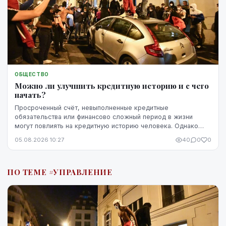
ОБЩЕСТВО
Можно ли улучшить кредитную историю и с чего
начать?
Просроченный счёт, невыполненные кредитные
обязательства или финансово сложный период в жизни
могут повлиять на кредитную историю человека. Однако
негативная запись не означает, что ситуацию уже
05.08.2026 10:27
40
0
0
невозможно изменить. Кредитную историю можно
постепенно улучшить, но для этого потребуются время,
регулярное выполнение обязательств и продуманные
ПО ТЕМЕ #УПРАВЛЕНИЕ
действия.