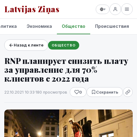
Latvijas Ziņas
▾
олитика
Экономика
Общество
Происшествия
Назад к ленте
ОБЩЕСТВО
Проекты и сервисы
RNP планирует снизить плату
Прогноз погоды
за управление для 70%
клиентов c 2022 года
22.10.2021 10:33
·
180 просмотров
0
Сохранить