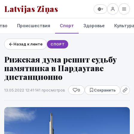
Latvijas Ziņas
▾
тво
Происшествия
Спорт
Здоровье
Культур
Назад к ленте
СПОРТ
Проекты и сервисы
Рижская дума решит судьбу
Прогноз погоды
памятника в Пардаугаве
дистанционно
13.05.2022 12:41
·
141 просмотров
0
Сохранить