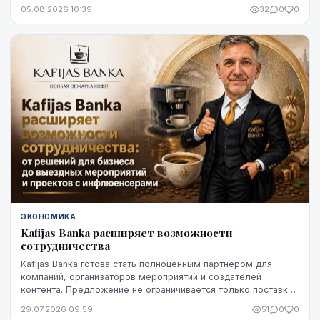
снижение оказалось устойчивым, по крайней мере, на
05.08.2026 10:39
32
0
0
данный момент - до начала августа.
ЭКОНОМИКА
Kafijas Banka расширяет возможности
сотрудничества
Kafijas Banka готова стать полноценным партнёром для
компаний, организаторов мероприятий и создателей
контента. Предложение не ограничивается только поставкой
кофе — компания предоставляет кофемашины,...
29.07.2026 09:59
51
0
0