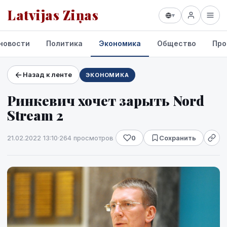
Latvijas Ziņas
▾
новости
Политика
Экономика
Общество
Про
Назад к ленте
ЭКОНОМИКА
Проекты и сервисы
Ринкевич хочет зарыть Nord
Прогноз погоды
Stream 2
21.02.2022 13:10
·
264 просмотров
0
Сохранить