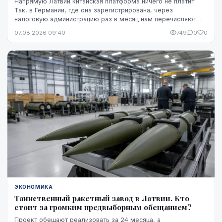
Напрямую Латвии китайская платформа ничего не платит.
Так, в Германии, где она зарегистрирована, через
налоговую администрацию раз в месяц нам перечисляют
этот НДС, а импортную пошлину китайская платформа
07.08.2026 09:40
749
0
0
платит в той стране, где товар предъявляется таможне,
например, в Бельгии.
ЭКОНОМИКА
Таинственный ракетный завод в Латвии. Кто
стоит за громким предвыборным обещанием?
Проект обещают реализовать за 24 месяца, а