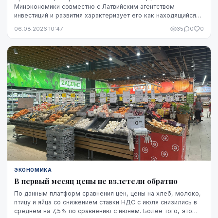
Минэкономики совместно с Латвийским агентством
инвестиций и развития характеризует его как находящийся
на "высокой стадии готовности". Однако публично не названы
06.08.2026 10:47
35
0
0
ни модель ракет, ни владелец технологий, ни
проектировщик завода. Неизвестно также, какая часть
необходимого финансирования уже обеспечена и на чем
основан прогноз экспорта.
ЭКОНОМИКА
В первый месяц цены не взлетели обратно
По данным платформ сравнения цен, цены на хлеб, молоко,
птицу и яйца со снижением ставки НДС с июля снизились в
среднем на 7,5% по сравнению с июнем. Более того, это