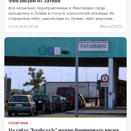
Финляндию из Латвии
Все незаконно переправленные в Финляндию люди
находились в Латвии в статусе соискателей убежища. Их
отправляли либо самолетами из Латвии, либо морским
путем через Эстонию.
07.08.2026 09:36
620
0
0
ПОЛИТИКА
На сайте "lvrobeza.lv" можно бронировать время