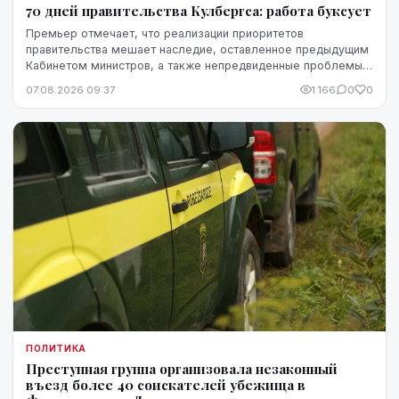
70 дней правительства Кулбергса: работа буксует
Премьер отмечает, что реализации приоритетов
правительства мешает наследие, оставленное предыдущим
Кабинетом министров, а также непредвиденные проблемы,
однако в ближайшие месяцы он ожидает более
07.08.2026 09:37
1 166
0
0
стремительного прогресса.
ПОЛИТИКА
Преступная группа организовала незаконный
въезд более 40 соискателей убежища в