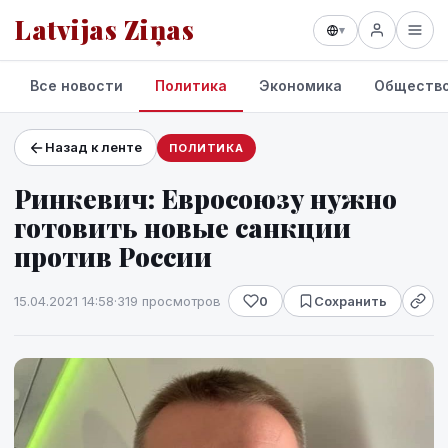
Latvijas Ziņas
▾
Все новости
Политика
Экономика
Обществ
Назад к ленте
ПОЛИТИКА
Проекты и сервисы
Ринкевич: Евросоюзу нужно
Прогноз погоды
готовить новые санкции
против России
15.04.2021 14:58
·
319 просмотров
0
Сохранить