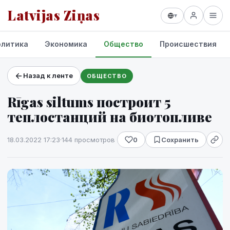
Latvijas Ziņas
▾
олитика
Экономика
Общество
Происшествия
Назад к ленте
ОБЩЕСТВО
Проекты и сервисы
Rīgas siltums построит 5
Прогноз погоды
теплостанций на биотопливе
18.03.2022 17:23
·
144 просмотров
0
Сохранить