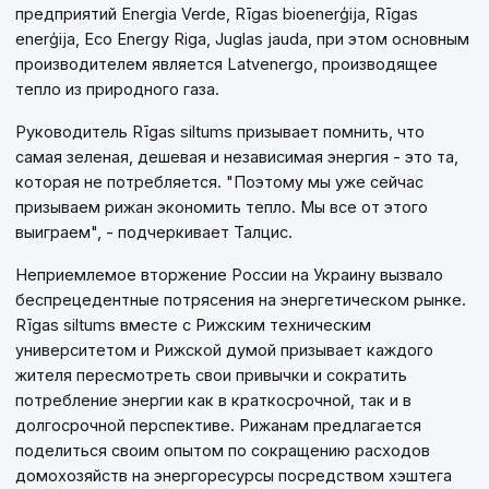
предприятий Energia Verde, Rīgas bioenerģija, Rīgas
enerģija, Eco Energy Riga, Juglas jauda, при этом основным
производителем является Latvenergo, производящее
тепло из природного газа.
Руководитель Rīgas siltums призывает помнить, что
самая зеленая, дешевая и независимая энергия - это та,
которая не потребляется. "Поэтому мы уже сейчас
призываем рижан экономить тепло. Мы все от этого
выиграем", - подчеркивает Талцис.
Неприемлемое вторжение России на Украину вызвало
беспрецедентные потрясения на энергетическом рынке.
Rīgas siltums вместе с Рижским техническим
университетом и Рижской думой призывает каждого
жителя пересмотреть свои привычки и сократить
потребление энергии как в краткосрочной, так и в
долгосрочной перспективе. Рижанам предлагается
поделиться своим опытом по сокращению расходов
домохозяйств на энергоресурсы посредством хэштега