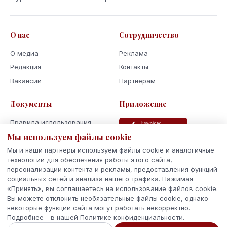
О нас
Сотрудничество
О медиа
Реклама
Редакция
Контакты
Вакансии
Партнёрам
Документы
Приложение
Правила использования
Мы используем файлы cookie
Политика
конфиденциальности
Мы и наши партнёры используем файлы cookie и аналогичные
Использование cookie
технологии для обеспечения работы этого сайта,
персонализации контента и рекламы, предоставления функций
Кодекс поведения и этики
социальных сетей и анализа нашего трафика. Нажимая
«Принять», вы соглашаетесь на использование файлов cookie.
Вы можете отклонить необязательные файлы cookie, однако
некоторые функции сайта могут работать некорректно.
Подробнее - в нашей Политике конфиденциальности.
© 2026 Latvijas Ziņas. Все права защищены.