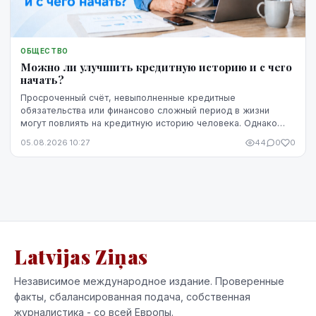
ОБЩЕСТВО
Можно ли улучшить кредитную историю и с чего
начать?
Просроченный счёт, невыполненные кредитные
обязательства или финансово сложный период в жизни
могут повлиять на кредитную историю человека. Однако
негативная запись не означает, что ситуацию уже
05.08.2026 10:27
44
0
0
невозможно изменить. Кредитную историю можно
постепенно улучшить, но для этого потребуются время,
регулярное выполнение обязательств и продуманные
действия.
Latvijas Ziņas
Независимое международное издание. Проверенные
факты, сбалансированная подача, собственная
журналистика - со всей Европы.