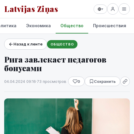
Latvijas Ziņas
▾
олитика
Экономика
Общество
Происшествия
Назад к ленте
ОБЩЕСТВО
Проекты и сервисы
Рига завлекает педагогов
Прогноз погоды
бонусами
04.04.2024 09:16
·
73 просмотров
0
Сохранить