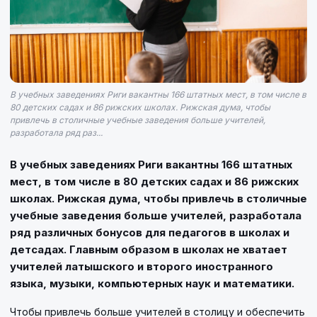
В учебных заведениях Риги вакантны 166 штатных мест, в том числе в
80 детских садах и 86 рижских школах. Рижская дума, чтобы
привлечь в столичные учебные заведения больше учителей,
разработала ряд раз...
В учебных заведениях Риги вакантны 166 штатных
мест, в том числе в 80 детских садах и 86 рижских
школах. Рижская дума, чтобы привлечь в столичные
учебные заведения больше учителей, разработала
ряд различных бонусов для педагогов в школах и
детсадах. Главным образом в школах не хватает
учителей латышского и второго иностранного
языка, музыки, компьютерных наук и математики.
Чтобы привлечь больше учителей в столицу и обеспечить