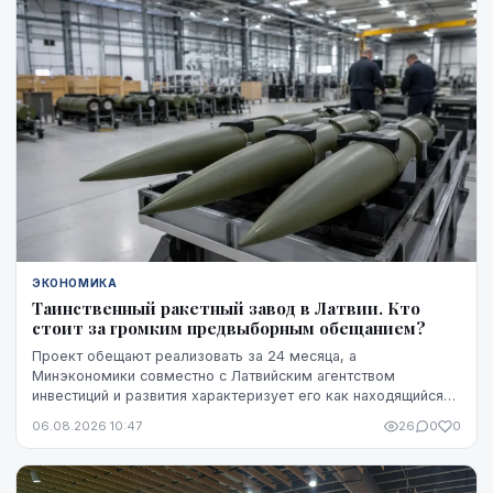
ЭКОНОМИКА
Таинственный ракетный завод в Латвии. Кто
стоит за громким предвыборным обещанием?
Проект обещают реализовать за 24 месяца, а
Минэкономики совместно с Латвийским агентством
инвестиций и развития характеризует его как находящийся
на "высокой стадии готовности". Однако публично не названы
06.08.2026 10:47
26
0
0
ни модель ракет, ни владелец технологий, ни
проектировщик завода. Неизвестно также, какая часть
необходимого финансирования уже обеспечена и на чем