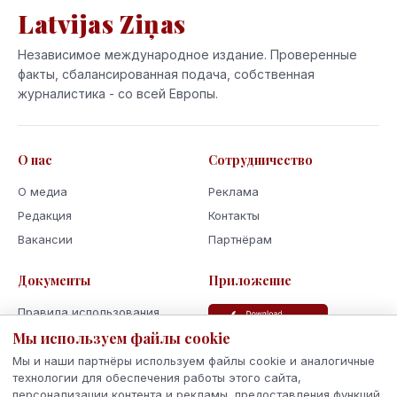
Latvijas Ziņas
Независимое международное издание. Проверенные
факты, сбалансированная подача, собственная
журналистика - со всей Европы.
О нас
Сотрудничество
О медиа
Реклама
Редакция
Контакты
Вакансии
Партнёрам
Документы
Приложение
Правила использования
Мы используем файлы cookie
Политика
конфиденциальности
Мы и наши партнёры используем файлы cookie и аналогичные
Использование cookie
технологии для обеспечения работы этого сайта,
персонализации контента и рекламы, предоставления функций