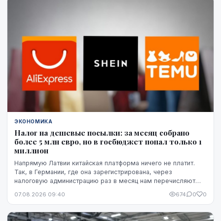
ЭКОНОМИКА
Налог на дешевые посылки: за месяц собрано
более 5 млн евро, но в госбюджет попал только 1
миллион
Напрямую Латвии китайская платформа ничего не платит.
Так, в Германии, где она зарегистрирована, через
налоговую администрацию раз в месяц нам перечисляют
этот НДС, а импортную пошлину китайская платформа
07.08.2026 09:40
674
0
0
платит в той стране, где товар предъявляется таможне,
например, в Бельгии.