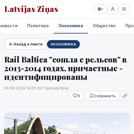
Latvijas Ziņas
▾
новости
Политика
Экономика
Общество
Про
Назад к ленте
ЭКОНОМИКА
Проекты и сервисы
Rail Baltica "сошла с рельсов" в
Прогноз погоды
2013-2014 годах, причастные -
идентифицированы
09.08.2024 14:20
·
267 просмотров
0
Сохранить