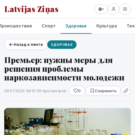
Latvijas Ziņas
▾
Происшествия
Спорт
Здоровье
Культура
Тех
Назад к ленте
ЗДОРОВЬЕ
Проекты и сервисы
Премьер: нужны меры для
Прогноз погоды
решения проблемы
наркозависимости молодежи
09.07.2024 08:10
·
39 просмотров
0
Сохранить