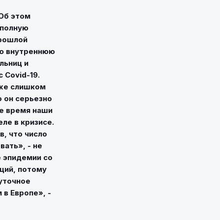
 Об этом
 полную
прошлой
ую внутреннюю
льниц и
 Covid-19.
уже слишком
о он серьезно
е время наши
ле в кризисе.
в, что число
вать», - не
е эпидемии со
ций, потому
суточное
в Европе», -