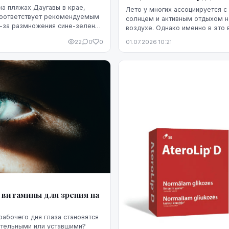
на пляжах Даугавы в крае,
Лето у многих ассоциируется с
соответствует рекомендуемым
солнцем и активным отдыхом 
-за размножения сине-зеленых
воздухе. Однако именно в это 
сердечно-сосудистая система 
22
0
0
01.07.2026 10:21
повышенной нагрузке. Жара, инт
 витамины для зрения на
рабочего дня глаза становятся
ительными или уставшими?