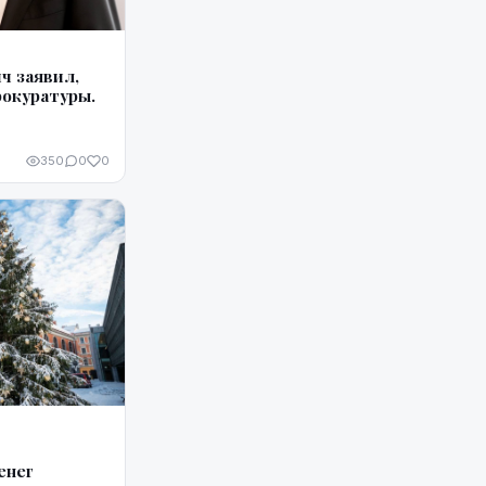
ч заявил,
рокуратуры.
350
0
0
енег