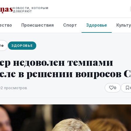
iņas
НОВОСТИ, КОТОРЫМ
ДОВЕРЯЮТ
ество
Происшествия
Спорт
Здоровье
Культ
те
ЗДОРОВЬЕ
ер недоволен темпами
ле в решении вопросов C
02 просмотров
0