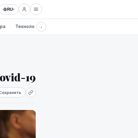
RU
▾
ура
Технологии
›
ovid-19
Сохранить