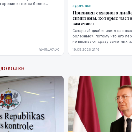
м зрение кажется более
ЗДОРОВЬЕ
ожнее сфокусироваться, а
Признаки сахарного диабе
начинает раздражать сильнее...
симптомы, которые часто
замечают
Сахарный диабет часто называ
болезнью», потому что его пе
не вызывают сразу заметных и
дискомфорта. Симптомы диабет
45
0
0
19.05.2026 21:16
со стрессом, недосыпом или пр
ЕДОВОЛЕН