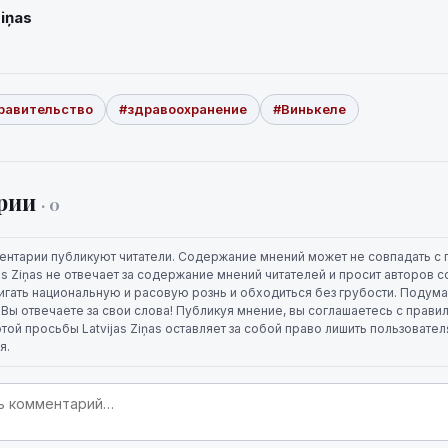
Ziņas
равительство
#здравоохранение
#Винькеле
рии
· 0
ентарии публикуют читатели. Содержание мнений может не совпадать с 
jas Ziņas не отвечает за содержание мнений читателей и просит авторов
игать национальную и расовую рознь и обходиться без грубости. Подума
. Вы отвечаете за свои слова! Публикуя мнение, вы соглашаетесь с прави
той просьбы Latvijas Ziņas оставляет за собой право лишить пользовате
я.