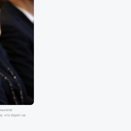
инькеле
, что берет на