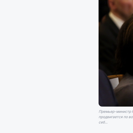
Премьер-министр К
продвигается по во
себ...