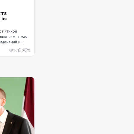
та:
 не
ют «тихой
рвые симптомы
зменений и
а часто путают
36
0
0
оцессами ...