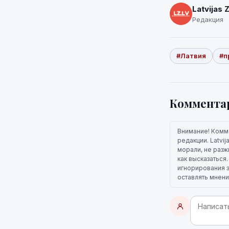
Latvijas 
Редакция
#Латвия
#п
Коммента
Внимание! Комм
редакции. Latvi
морали, не разж
как высказаться
игнорирования э
оставлять мнени