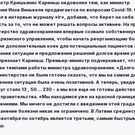
стр Кришьянис Кариньш недоволен тем, как министр
ия Илзе Винькеле продвигается по вопросам Covid-19.
л в интервью журналу «Ir», добавив, что берет на себя
ть за то, что не может решать вопросы активнее. На 
терство здравоохранения впервые созвало собственн
ризисного управления, чтобы начать реорганизацию бо
 дополнительных коек для потенциальных пациентов с
ания ситуации и предложения решений долгое время 
признает Кариньш. Премьер-министр подчеркивает, чт
ен темпами работы министра здравоохранения. «Долго
нистерство не были готовы сказать, что мы на самом де
енняя ситуация была очень позитивной. А теперь, увиде
г стало 13 , 50 ... 230 - а мы все еще не готовы действо
 правительства. «Мы находимся уже на красной границ
ениями. Мы ничего не достигли с введением этой града
анение болезни никак не ограничено. В Латвии средне
сентября по октябрь является третьим, самым быстрым 
ш.