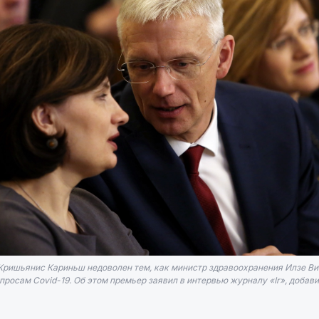
ришьянис Кариньш недоволен тем, как министр здравоохранения Илзе В
просам Covid-19. Об этом премьер заявил в интервью журналу «Ir», добавив