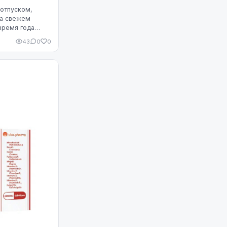
 отпуском,
на свежем
время года
подвергается
43
0
0
енсивные физ...