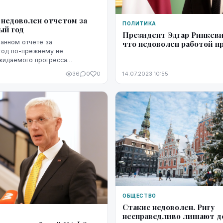
 недоволен отчетом за
ПОЛИТИКА
ый год
Президент Эдгар Ринкеви
анном отчете за
что недоволен работой п
год по-прежнему не
жидаемого прогресса
ачества его подготовки,
36
0
0
14.07.2023 10:55
ству ЛЕТА в Государственном
ОБЩЕСТВО
Стакис недоволен. Ригу
несправедливо лишают д