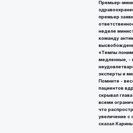
Премьер-мини
здравоохранен
премьер заяви
ответственнос
неделе минис
команду антик
высвобождение
«Темпы поним
медленные, - 
неудовлетвар
эксперты и ми
Помните - вес
пациентов вдру
скрывал глава
всеми огранич
что распростр
увеличение с 
сказал Каринь