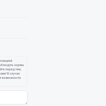
позицией
 соблюдать нормы
йте перед тем,
лами! В случае
ля возможности