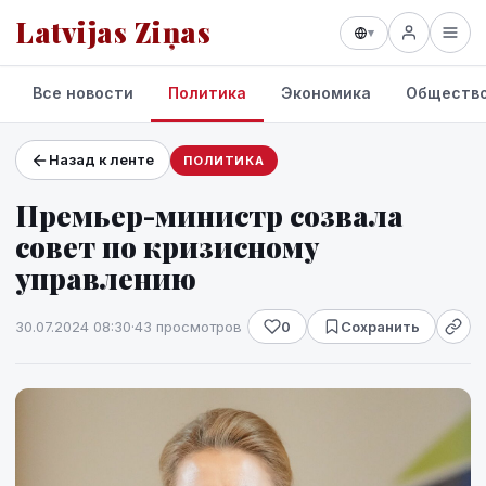
Latvijas Ziņas
▾
Все новости
Политика
Экономика
Обществ
Назад к ленте
ПОЛИТИКА
Проекты и сервисы
Премьер-министр созвала
Прогноз погоды
совет по кризисному
управлению
30.07.2024 08:30
·
43 просмотров
0
Сохранить