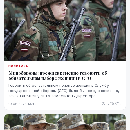
ПОЛИТИКА
Минобороны: преждевременно говорить об
обязательном наборе женщин в СГО
Говорить об обязательном призыве женщин в Службу
государственной обороны (СГО) было бы преждевременно,
заявил агентству ЛЕТА заместитель директора
департамента государственной обороны Министерства об...
10.08.2024 13:40
67
0
0