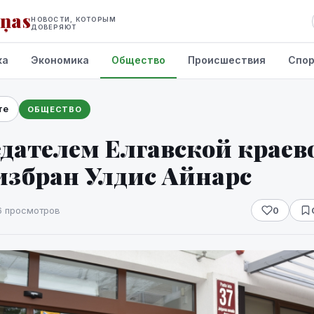
iņas
НОВОСТИ, КОТОРЫМ
ДОВЕРЯЮТ
ка
Экономика
Общество
Происшествия
Спо
те
ОБЩЕСТВО
дателем Елгавской краев
избран Улдис Айнарс
6 просмотров
0