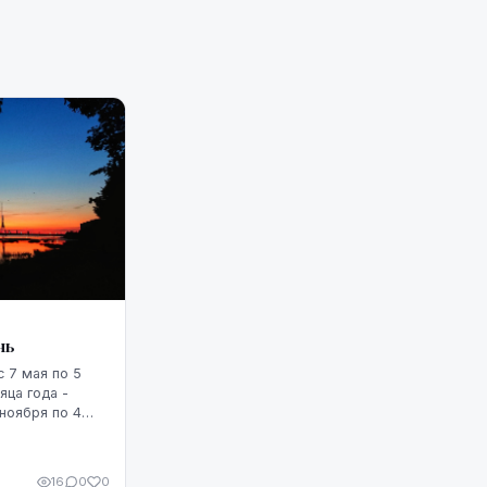
нь
 7 мая по 5
яца года -
 ноября по 4
16
0
0