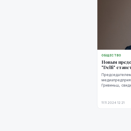
ОБЩЕСТВО
Новым предс
"Delfi" стан
Председателем
медиапредприят
Гривиньш, свид
опубликованная н
11.11.2024 12:21