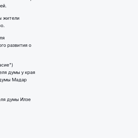
ей.
бы жители
о.
ля
го развития о
асие")
еля думы у края
 думы Мадар
еля думы Илзе