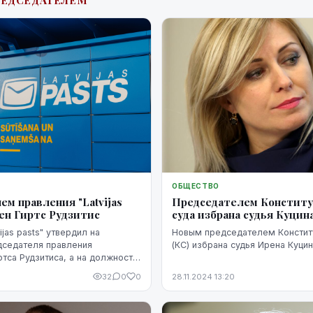
РЕДСЕДАТЕЛЕМ
ОБЩЕСТВО
Председателем Конститу
м правления "Latvijas
суда избрана судья Куцин
чен Гиртс Рудзитис
Новым председателем Констит
ijas pasts" утвердил на
(КС) избрана судья Ирена Куцин
дседателя правления
ртса Рудзитиса, а на должности
я - Диту Мирбаху, сообщили
32
0
0
28.11.2024 13:20
 "Latvijas pasts".