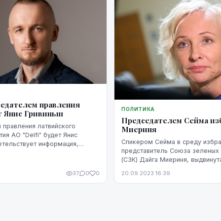
едателем правления
ПОЛИТИКА
ет Янис Гривиньш
Председателем Сейма изб
 правления латвийского
Миериня
ия АО "Delfi" будет Янис
Спикером Сейма в среду избр
етельствует информация,
представитель Союза зеленых 
а портале "Delfi.lv".
(СЗК) Дайга Миериня, выдвинут
37
0
0
20.09.2023 16:39