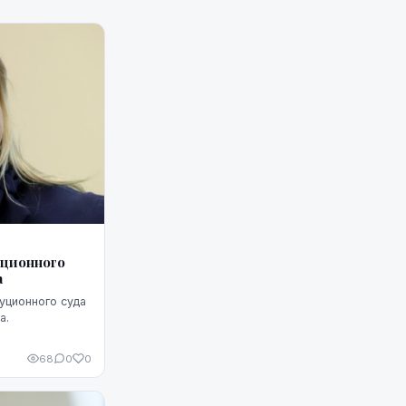
ционного
а
уционного суда
а.
68
0
0