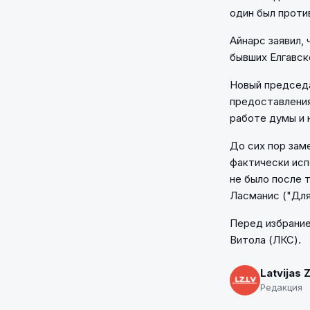
один был проти
Айнарс заявил,
бывших Елгавск
Новый председа
предоставления
работе думы и 
До сих пор зам
фактически исп
не было после 
Ласманис ("Для
Перед избрани
Витола (ЛКС).
Latvijas 
Редакция