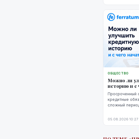
годовая процент
ОБЩЕСТВО
Можно ли у
историю и с 
Просроченный 
кредитные обяз
сложный период
кредитную исто
негативная запи
05.08.2026 10:27
уже невозможн
историю можно 
этого потребую
выполнение об