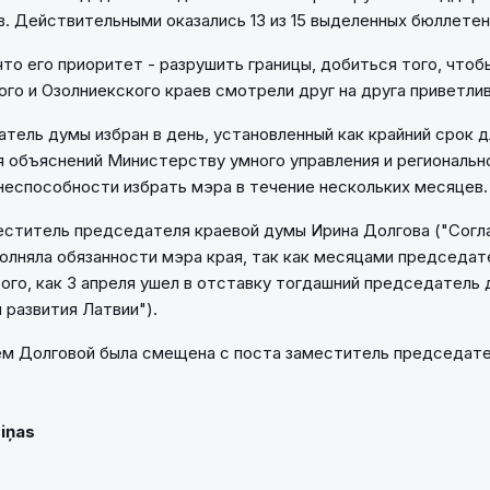
в. Действительными оказались 13 из 15 выделенных бюллетен
 что его приоритет - разрушить границы, добиться того, что
ого и Озолниекского краев смотрели друг на друга приветлив
тель думы избран в день, установленный как крайний срок д
 объяснений Министерству умного управления и регионально
неспособности избрать мэра в течение нескольких месяцев.
еститель председателя краевой думы Ирина Долгова ("Согл
олняла обязанности мэра края, так как месяцами председат
того, как 3 апреля ушел в отставку тогдашний председатель
 развития Латвии").
ем Долговой была смещена с поста заместитель председат
Ziņas