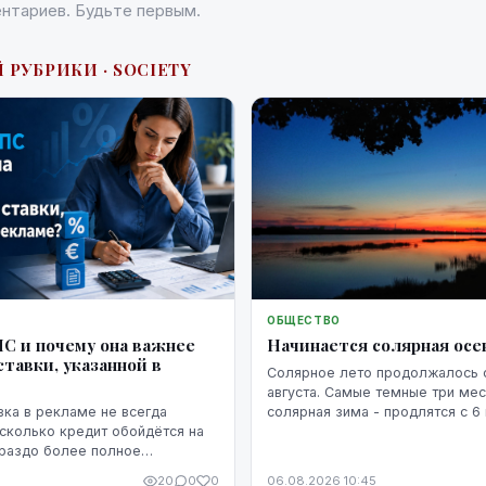
нтариев. Будьте первым.
 РУБРИКИ · SOCIETY
ОБЩЕСТВО
Начинается солярная осе
ПС и почему она важнее
тавки, указанной в
Солярное лето продолжалось с
августа. Самые темные три мес
солярная зима - продлятся с 6
вка в рекламе не всегда
февраля.
 сколько кредит обойдётся на
ораздо более полное
о расходах даёт ГПС —
20
0
0
06.08.2026 10:45