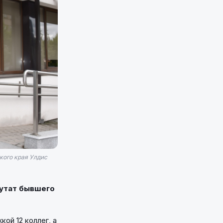
кого края Улдис
путат бывшего
ой 12 коллег, а