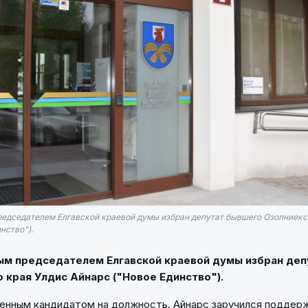
редседателем Елгавской краевой думы избран депутат бывшего Озолниекс
нство").
вым председателем Елгавской краевой думы избран де
 края Улдис Айнарс ("Новое Единство").
енным кандидатом на должность. Айнарс заручился поддержк