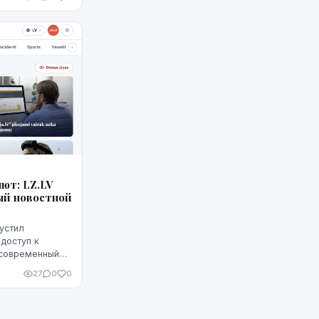
ют: LZ.LV
ый новостной
пустил
доступ к
 современный
х устройствах.
27
0
0