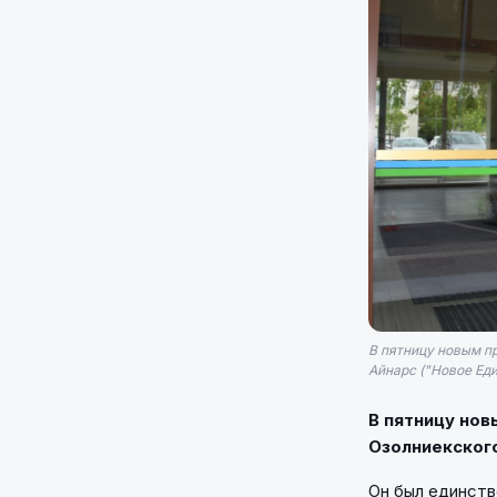
В пятницу новым п
Айнарс ("Новое Еди
В пятницу но
Озолниекского
Он был единств