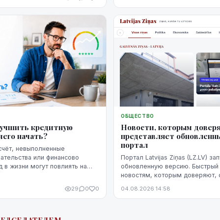
ная ставка.
ОБЩЕСТВО
Новости, которым доверя
лучшить кредитную
представляет обновленн
чего начать?
портал
счёт, невыполненные
Портал Latvijas Ziņas (LZ.LV) за
ательства или финансово
обновленную версию. Быстрый 
 в жизни могут повлиять на
новостям, которым доверяют,
рию человека. Однако
дизайн и удобное чтение на все
сь не означает, что ситуацию
29
0
0
04.08.2026 14:58
о изменить. Кредитную
постепенно улучшить, но для
тся время, регулярное
язательств и продуманные