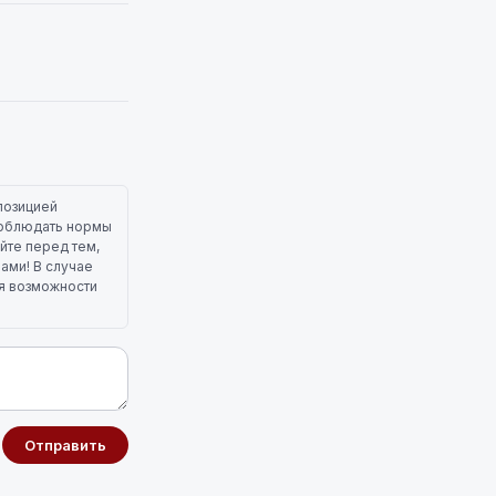
позицией
 соблюдать нормы
йте перед тем,
лами! В случае
ля возможности
Отправить