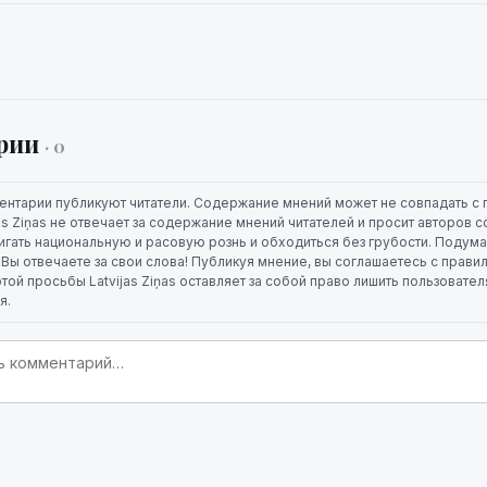
рии
· 0
ентарии публикуют читатели. Содержание мнений может не совпадать с 
jas Ziņas не отвечает за содержание мнений читателей и просит авторов
игать национальную и расовую рознь и обходиться без грубости. Подума
. Вы отвечаете за свои слова! Публикуя мнение, вы соглашаетесь с прави
той просьбы Latvijas Ziņas оставляет за собой право лишить пользовате
я.