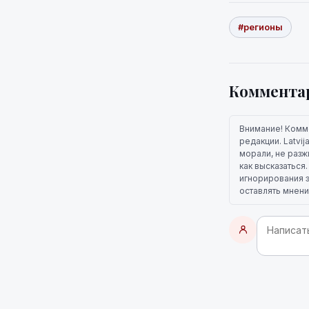
#регионы
Коммента
Внимание! Комм
редакции. Latvi
морали, не разж
как высказаться
игнорирования э
оставлять мнени