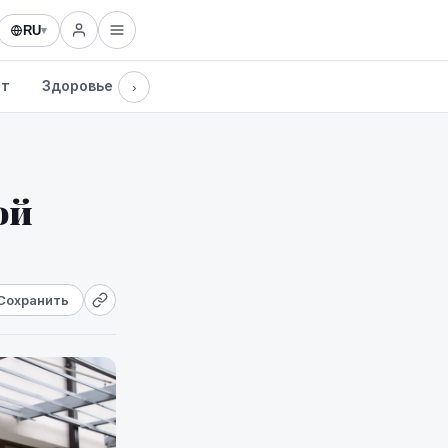
RU
▾
рт
Здоровье
Культура
Технологии
›
ой
Сохранить