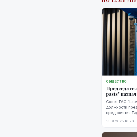
ПО ТЕМЕ #П
действия.
ОБЩЕСТВО
Председателе
pasts" назна
Совет ГАО "Latv
должности пре
предприятия Ги
члена правлени
13.01.2025 16:20
агентству ЛЕТА в