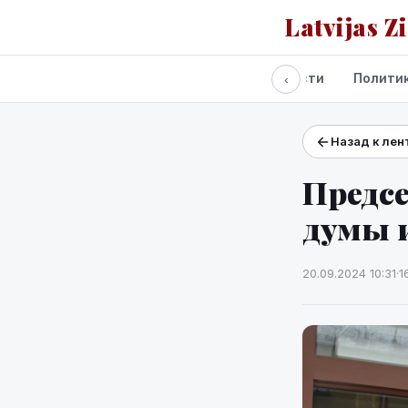
Latvijas Z
Все новости
Полити
‹
Назад к лен
Проекты и сервисы
Прогноз погоды
Предсе
думы 
20.09.2024 10:31
·
1