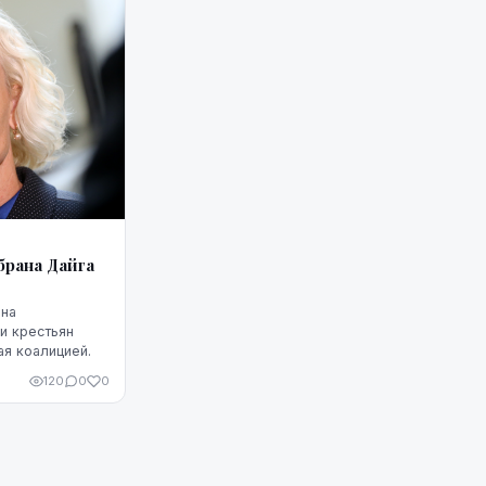
рана Дайга
ана
и крестьян
ая коалицией.
120
0
0