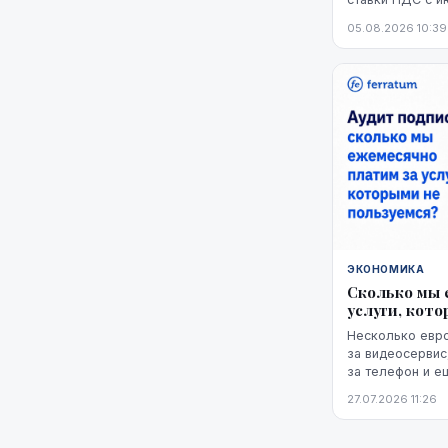
7,5% по сравне
05.08.2026 10:39
снижение оказа
мере, на данный
ЭКОНОМИКА
Сколько мы 
услуги, кот
Несколько евро
за видеосервис
за телефон и е
облачное храни
27.07.2026 11:26
расходов по отд