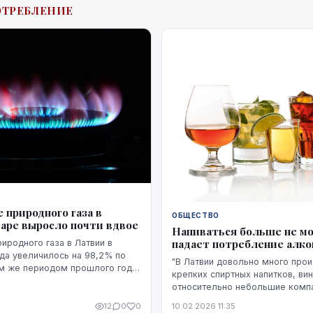
ОТРЕБЛЕНИЕ
 природного газа в
ОБЩЕСТВО
варе выросло почти вдвое
Напиваться больше не мо
падает потребление алко
иродного газа в Латвии в
ода увеличилось на 98,2% по
"В Латвии довольно много про
м же периодом прошлого года,
крепких спиртных напитков, вин
т данные Центрального
относительно небольшие комп
о управления.
сравнению с лидером рынка, 
12
0
0
10.02.2026 11:35
обществом "Amber Latvijas balzam