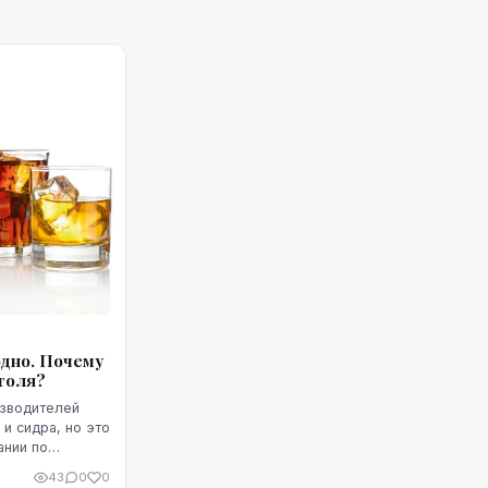
дно. Почему
голя?
изводителей
 и сидра, но это
ании по
акционерным
43
0
0
s"", - ...