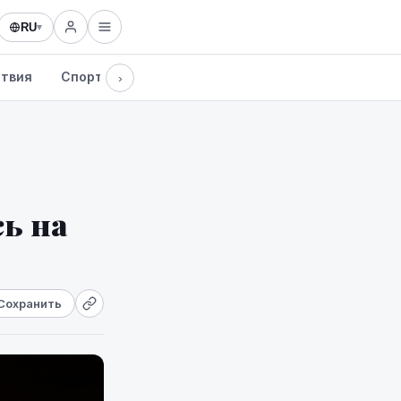
RU
▾
твия
Спорт
Здоровье
Культура
Технологии
›
сь на
Сохранить