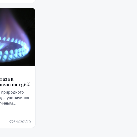
газа в
осло на 13,6%
 природного
года увеличился
огичным
етельствуют
ского упр...
54
0
0