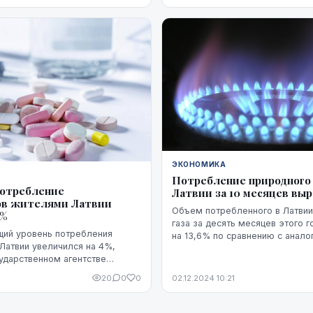
ЭКОНОМИКА
Потребление природного 
потребление
Латвии за 10 месяцев выр
ов жителями Латвии
Объем потребленного в Латвии
4%
газа за десять месяцев этого 
щий уровень потребления
на 13,6% по сравнению с анал
 Латвии увеличился на 4%,
периодом прошлого года, свид
ударственном агентстве
данные Центрального статистиче
20
0
0
02.12.2024 10:21