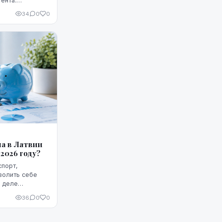
ента.
я только
34
0
0
едоставляет
ма в Латвии
2026 году?
спорт,
волить себе
 деле
ии комфортно?
36
0
0