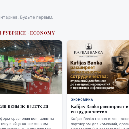
нтариев. Будьте первым.
Й РУБРИКИ · ECONOMY
ЭКОНОМИКА
сяц цены не взлетели
Kafijas Banka расширяет
сотрудничества
форм сравнения цен, цены на
Kafijas Banka готова стать пол
птицу и яйца со снижением
партнёром для компаний, орга
юля снизились в среднем на