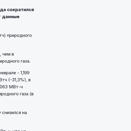
ода сократился
т данные
Втч) природного
, чем в
иродного газа.
еврале - 1,199
тч (-31,3%), в
7 063 МВт-ч
иродного газа (в
 снизился на