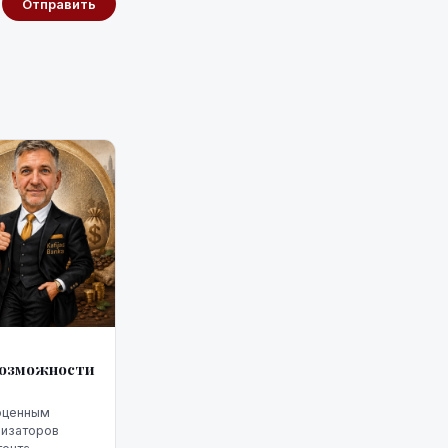
Отправить
 возможности
ноценным
низаторов