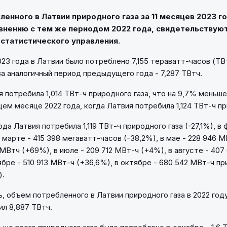
енного в Латвии природного газа за 11 месяцев 2023 г
авнению с тем же периодом 2022 года, свидетельствую
статистического управления.
2023 года в Латвии было потреблено 7,155 тераватт-часов (Т
 за аналогичный период предыдущего года - 7,287 ТВтч.
 потребила 1,014 ТВт-ч природного газа, что на 9,7% меньше
м месяце 2022 года, когда Латвия потребила 1,124 ТВт-ч пр
ода Латвия потребила 1,119 ТВт-ч природного газа (-27,1%), в ф
 марте - 415 398 мегаватт-часов (-38,2%), в мае - 228 946 МВ
 МВтч (+69%), в июле - 209 712 МВт-ч (+4%), в августе - 40
ябре - 510 913 МВт-ч (+36,6%), в октябре - 680 542 МВт-ч пр
).
, объем потребленного в Латвии природного газа в 2022 году
ил 8,887 ТВтч.