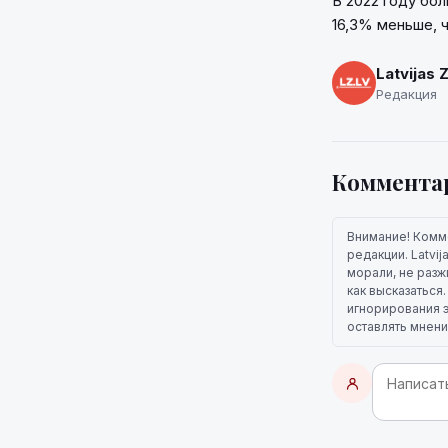
В 2022 году бол
16,3% меньше, 
Latvijas 
Редакция
Коммента
Внимание! Комм
редакции. Latvi
морали, не разж
как высказаться
игнорирования э
оставлять мнени