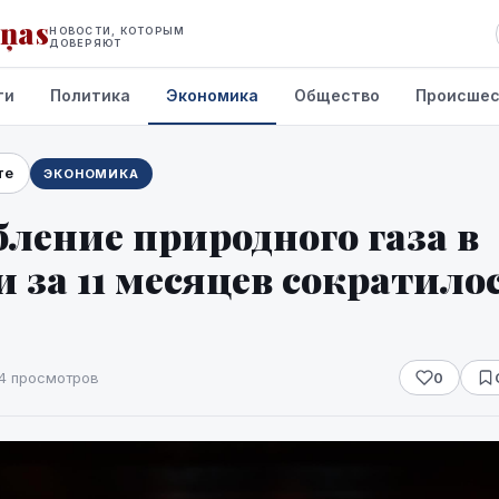
iņas
НОВОСТИ, КОТОРЫМ
ДОВЕРЯЮТ
ти
Политика
Экономика
Общество
Происшес
те
ЭКОНОМИКА
ление природного газа в
 за 11 месяцев сократило
4 просмотров
0