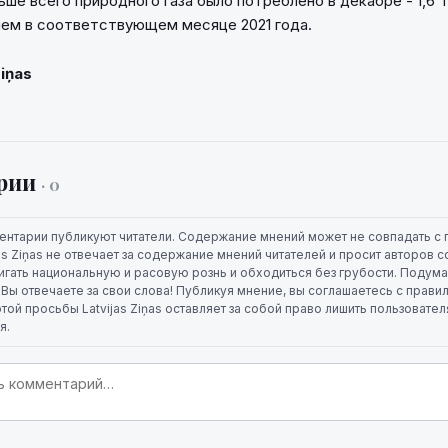
ьше всего природного газа было потреблено в декабре - 1,6 Т
чем в соответствующем месяце 2021 года.
Ziņas
рии
· 0
ентарии публикуют читатели. Содержание мнений может не совпадать с 
jas Ziņas не отвечает за содержание мнений читателей и просит авторов
игать национальную и расовую рознь и обходиться без грубости. Подума
. Вы отвечаете за свои слова! Публикуя мнение, вы соглашаетесь с прави
той просьбы Latvijas Ziņas оставляет за собой право лишить пользовате
я.