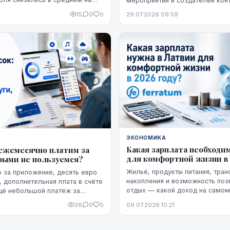
мероприятий и создателей конт
нию с июнем. Более того, это
Предложение не ограничиваетс
15
0
0
29.07.2026 09:59
лось устойчивым, по крайней
поставкой кофе — компания пр
 момент - до начала августа.
кофемашины,...
ЭКОНОМИКА
Какая зарплата необходи
ежемесячно платим за
для комфортной жизни в 
орыми не пользуемся?
Жильё, продукты питания, тран
 за приложение, десять евро
накопления и возможность поз
, дополнительная плата в счёте
отдых — какой доход на самом
щё небольшой платёж за
необходим, чтобы жить в Латв
лище. Каждый из этих
26
0
0
09.07.2026 10:21
ельности может казаться не...