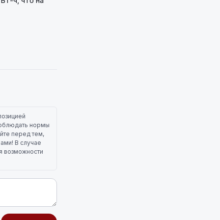
Вт-ч, что на
позицией
 соблюдать нормы
йте перед тем,
лами! В случае
ля возможности