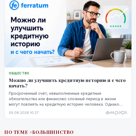
ОБЩЕСТВО
Можно ли улучшить кредитную историю и с чего
начать?
Просроченный счёт, невыполненные кредитные
обязательства или финансово сложный период в жизни
могут повлиять на кредитную историю человека. Однако
негативная запись не означает, что ситуацию уже
05.08.2026 10:27
46
0
0
невозможно изменить. Кредитную историю можно
постепенно улучшить, но для этого потребуются время,
регулярное выполнение обязательств и продуманные
ПО ТЕМЕ #БОЛЬШИНСТВО
действия.