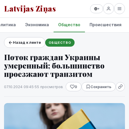
Latvijas Ziņas
▾
олитика
Экономика
Общество
Происшествия
Назад к ленте
ОБЩЕСТВО
Проекты и сервисы
Поток граждан Украины
Прогноз погоды
умеренный; большинство
проезжают транзитом
07.10.2024 09:45
·
55 просмотров
0
Сохранить