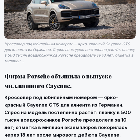
Кроссовер под юбилейным номером — ярко-красный Cayenne GTS
для клиента из Германии. Спрос на модель постепенно растёт: планку
в 500 тысяч вседорожников Porsche преодолела за 10 лет; отметка в
миллион ...
Фирма Porsche объявила о выпуске
миллионного Cayenne.
Кроссовер под юбилейным номером — ярко-
красный
Cayenne GTS
для клиента из Германии.
Спрос на модель постепенно растёт: планку в 500
тысяч вседорожников
Porsche
преодолела за 10
лет; отметка в миллион экземпляров покорилась
через 18 лет после мирового дебюта Cayenne.