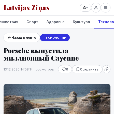
Latvijas Ziņas
▾
сшествия
Спорт
Здоровье
Культура
Техноло
Назад к ленте
ТЕХНОЛОГИИ
Проекты и сервисы
Porsche выпустила
Прогноз погоды
миллионный Cayenne
13.12.2020 14:58
·
14 просмотров
0
Сохранить