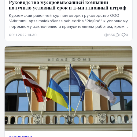
Руководство мусоровывозящей компании
получило условный срок и 4-миллионный штраф
Курземский районный суд приговорил руководство ООО
"Atkritumu apsaimniekošanas sabiedrība "Piejūra"" к условному
тюремному заключению и принудительным работам, кроме
того, обвиняемые должны будут выпл...
09.11.2022 14:30
650
0
0
ЭКОНОМИКА