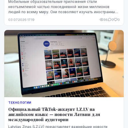
Мобильные образовательные приложения стали
неотъемлемой частью повседневной жизни миллионов
людей по всему миру. Они позволяют изучать иностранные
языки, развивать математические навыки, раскрывать тв...
03.07.2026 17:19
36
0
0
ТЕХНОЛОГИИ
Официальный TikTok-аккаунт LZ.LV на
английском языке — новости Латвии для
международной аудитории
Latvijas Ziņas (LZ.LV) представляет важнейшие новости