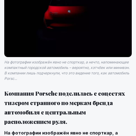
На фотографии изображён явно не спорткар, а нечто, напоминающее
компактный городской автомобиль – вероятно, хэтчбек или минивэн.
В компании лишь подчеркнули, что это видение того, как автомобиль
Porsc...
Компания Porsche поделилась с соцсетях
тизером странного по меркам бренда
автомобиля с центральным
расположением руля.
На фотографии изображён явно не спорткар, а