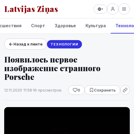
Latvijas Ziņas
▾
сшествия
Спорт
Здоровье
Культура
Техноло
Назад к ленте
ТЕХНОЛОГИИ
Проекты и сервисы
Появилось первое
Прогноз погоды
изображение странного
Porsche
12.11.2020 11:58
·
16 просмотров
0
Сохранить