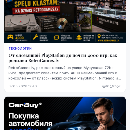
ТЕХНОЛОГИИ
От сломанной PlayStation до почти 4000 игр: как
родился RetroGames.lv
RetroGames.lv, расположенный на улице Мукусалас 72b в
Риге, предлагает клиентам почти 4000 наименований игр и
консолей — от классических систем PlayStation, Nintendo и
Xbox до тщательно восстановленных игровых дисков.
07.08.2026 12:40
10
0
0