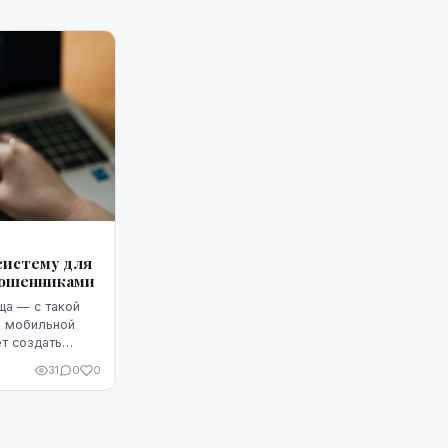
систему для
мошенниками
ща — с такой
р мобильной
т создать
ефонных
31
0
0
тие других