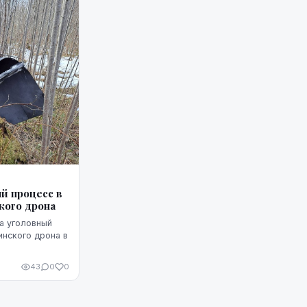
й процесс в
кого дрона
а уголовный
инского дрона в
43
0
0