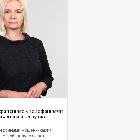
Я
украденные «телефонными
» деньги - трудно
елефонными мошенниками»
рьезной, подчеркивает