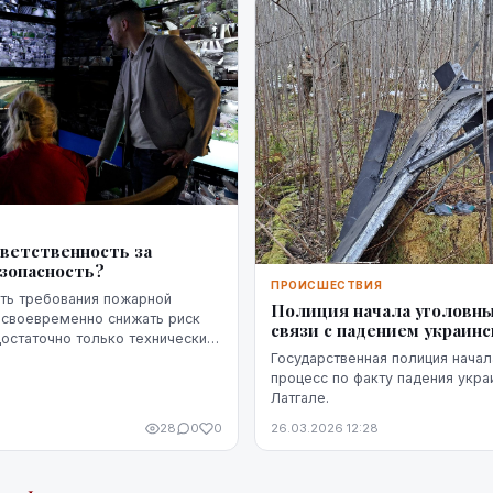
Я
тветственность за
зопасность?
ПРОИСШЕСТВИЯ
ть требования пожарной
Полиция начала уголовны
 своевременно снижать риск
связи с падением украинс
достаточно только технических
вое значение имеет чётко
Государственная полиция начал
тветственность — кто именн...
процесс по факту падения укра
Латгале.
28
0
0
26.03.2026 12:28