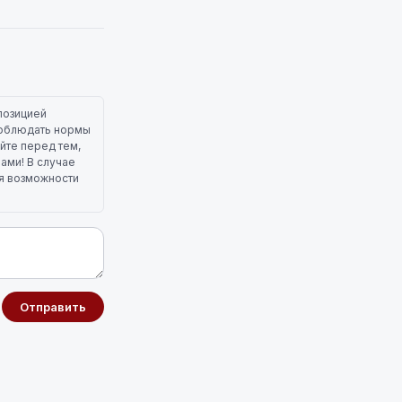
позицией
 соблюдать нормы
йте перед тем,
лами! В случае
ля возможности
Отправить