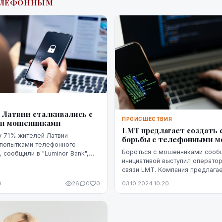
ТЕЛЕФОННЫМ
Я
 Латвии сталкивались с
ПРОИСШЕСТВИЯ
и мошенниками
LMT предлагает создать 
 71% жителей Латвии
борьбы с телефонными 
 попытками телефонного
Бороться с мошенниками сооб
 сообщили в "Luminor Bank",
инициативой выступил операто
нные опроса.
связи LMT. Компания предлагае
единую систему проверки тел
9
26
0
0
03.10.2024 10:20
номеров, и надеется на соучас
операт...