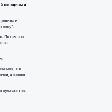
ой женщины и
 девочка и
в лесу".
е. Потом она
очка.
ие.
аявила, что
чки, а звонок
о хулиганства.