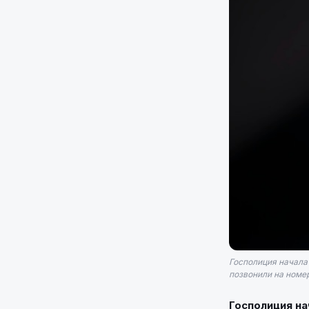
Госполиция начала
позвонили на номе
Госполиция на