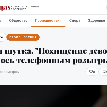
iņas
НОВОСТИ, КОТОРЫМ
ДОВЕРЯЮТ
а
Общество
Происшествия
Спорт
Здоровье
те
ПРОИСШЕСТВИЯ
я шутка. "Похищение дев
лось телефонным розыг
 просмотров
0