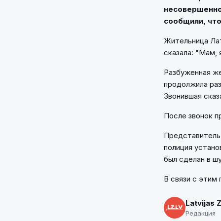
несовершенно
сообщили, что
Жительница Латв
сказала: "Мам, 
Разбуженная же
продолжила раз
Звонившая сказа
После звонок п
Представитель 
полиция устано
был сделан в ш
В связи с этим
Latvijas 
Редакция