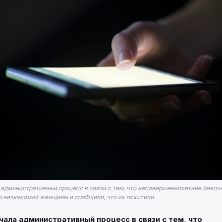
 административный процесс в связи с тем, что несовершеннолетние девоч
р незнакомой женщины и сообщили, что их похитили.
чала административный процесс в связи с тем, что