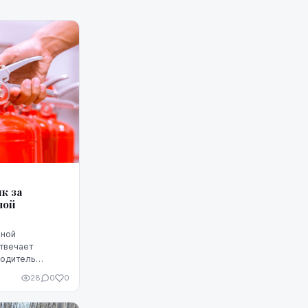
к за
ной
рной
твечает
водитель
ности на
28
0
0
ься все.