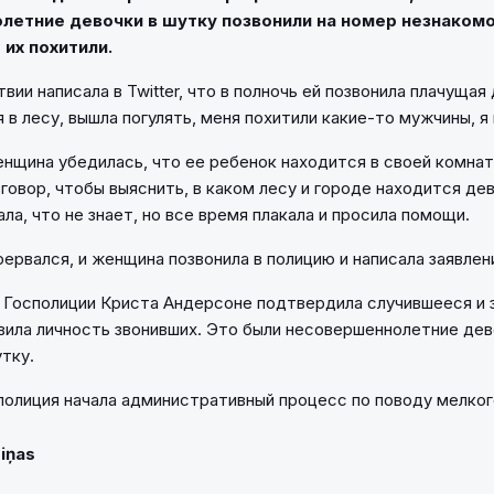
летние девочки в шутку позвонили на номер незнаком
 их похитили.
ии написала в Twitter, что в полночь ей позвонила плачущая
я в лесу, вышла погулять, меня похитили какие-то мужчины, я 
нщина убедилась, что ее ребенок находится в своей комнат
говор, чтобы выяснить, в каком лесу и городе находится дев
ла, что не знает, но все время плакала и просила помощи.
рервался, и женщина позвонила в полицию и написала заявлен
Госполиции Криста Андерсоне подтвердила случившееся и з
вила личность звонивших. Это были несовершеннолетние дево
утку.
 полиция начала административный процесс по поводу мелког
Ziņas