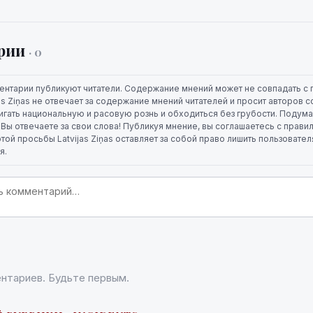
рии
· 0
ентарии публикуют читатели. Содержание мнений может не совпадать с 
jas Ziņas не отвечает за содержание мнений читателей и просит авторов
игать национальную и расовую рознь и обходиться без грубости. Подума
. Вы отвечаете за свои слова! Публикуя мнение, вы соглашаетесь с прави
той просьбы Latvijas Ziņas оставляет за собой право лишить пользовате
я.
нтариев. Будьте первым.