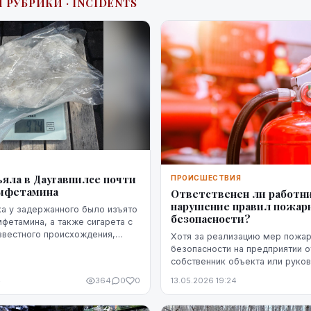
 РУБРИКИ · INCIDENTS
Я
яла в Даугавпилсе почти
ПРОИСШЕСТВИЯ
амфетамина
Ответственен ли работни
нарушение правил пожар
а у задержанного было изъято
безопасности?
фетамина, а также сигарета с
звестного происхождения,
Хотя за реализацию мер пожа
ихуану, три патрона и газовый
безопасности на предприятии о
собственник объекта или руко
компании, о пожарной безопас
4
364
0
0
13.05.2026 19:24
рабочем месте должны заботит
Действия работников ...