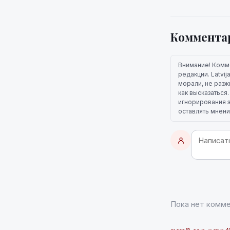
Коммента
Внимание! Комм
редакции. Latvi
морали, не разж
как высказаться
игнорирования э
оставлять мнени
Пока нет комме