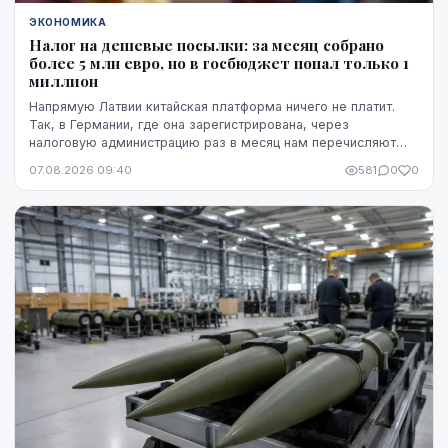
ЭКОНОМИКА
Налог на дешевые посылки: за месяц собрано
более 5 млн евро, но в госбюджет попал только 1
миллион
Напрямую Латвии китайская платформа ничего не платит.
Так, в Германии, где она зарегистрирована, через
налоговую администрацию раз в месяц нам перечисляют
этот НДС, а импортную пошлину китайская платформа
07.08.2026 09:40
581
0
0
платит в той стране, где товар предъявляется таможне,
например, в Бельгии.