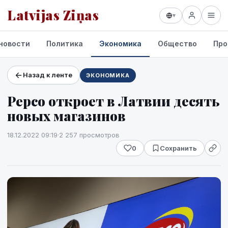
Latvijas Ziņas
▾
новости
Политика
Экономика
Общество
Про
Назад к ленте
ЭКОНОМИКА
Проекты и сервисы
Pepco откроет в Латвии десять
Прогноз погоды
новых магазинов
18.12.2022 09:19
·
2 257 просмотров
0
Сохранить