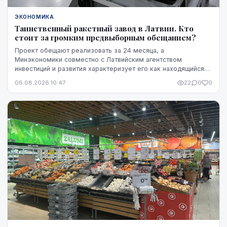
ЭКОНОМИКА
Таинственный ракетный завод в Латвии. Кто
стоит за громким предвыборным обещанием?
Проект обещают реализовать за 24 месяца, а
Минэкономики совместно с Латвийским агентством
инвестиций и развития характеризует его как находящийся
на "высокой стадии готовности". Однако публично не названы
06.08.2026 10:47
22
0
0
ни модель ракет, ни владелец технологий, ни
проектировщик завода. Неизвестно также, какая часть
необходимого финансирования уже обеспечена и на чем
основан прогноз экспорта.