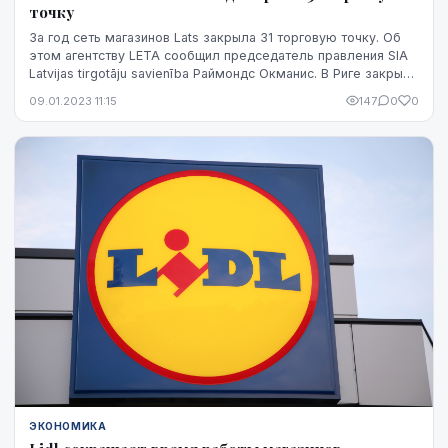
точку
За год сеть магазинов Lats закрыла 31 торговую точку. Об
этом агентству LETA сообщил председатель правления SIA
Latvijas tirgotāju savienība Раймондс Окманис. В Риге закрыто
9 точек, в Земгале - 5, в ...
09.01.2023 11:15
147
0
0
ЭКОНОМИКА