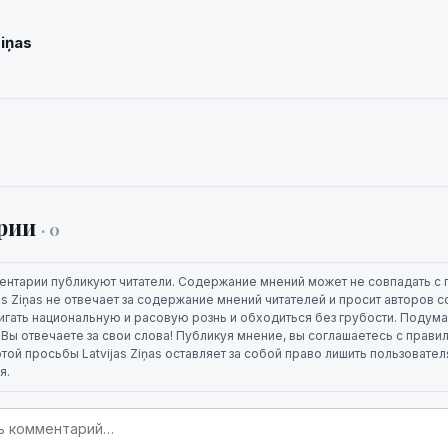
Ziņas
рии
· 0
ентарии публикуют читатели. Содержание мнений может не совпадать с 
jas Ziņas не отвечает за содержание мнений читателей и просит авторов
игать национальную и расовую рознь и обходиться без грубости. Подума
. Вы отвечаете за свои слова! Публикуя мнение, вы соглашаетесь с прави
той просьбы Latvijas Ziņas оставляет за собой право лишить пользовате
я.