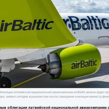
блигации латвийской национальной авиакомпании airBaltic можно будет п
вро, заявил сегодня журналистам после совещания коалиции министр финан
ые облигации латвийской национальной авиакомпании a