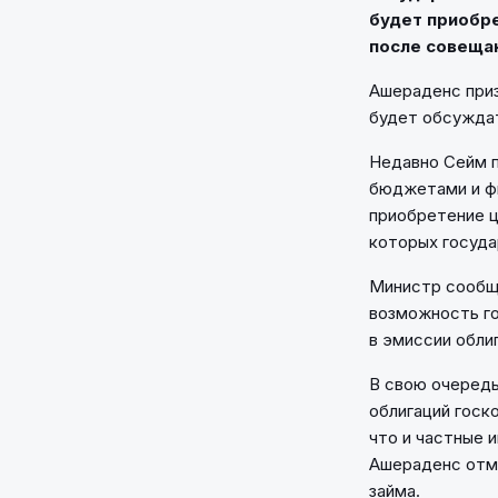
будет приобре
после совеща
Ашераденс приз
будет обсуждат
Недавно Сейм п
бюджетами и фи
приобретение ц
которых госуд
Министр сообще
возможность г
в эмиссии облиг
В свою очередь
облигаций госк
что и частные 
Ашераденс отме
займа.