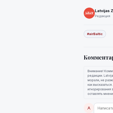
Latvijas 
Редакция
#airBaltic
Коммента
Внимание! Комм
редакции. Latvi
морали, не разж
как высказаться
игнорирования э
оставлять мнени