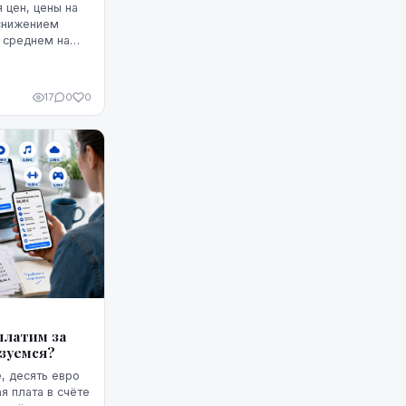
 цен, цены на
 снижением
в среднем на
лее того, это
м, по крайней
чала августа.
17
0
0
платим за
ьзуемся?
, десять евро
я плата в счёте