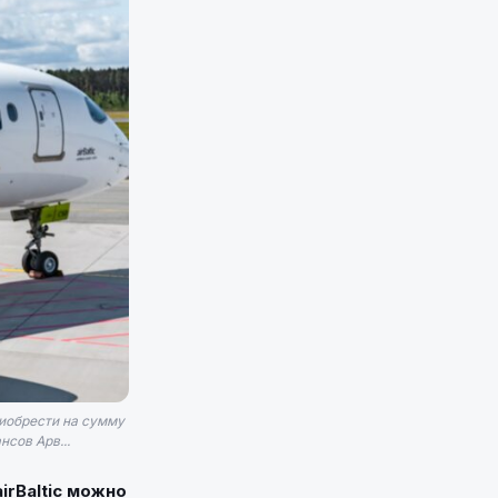
риобрести на сумму
сов Арв...
irBaltic можно