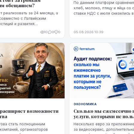
 стоит за громким
По данным платформ сравнения
ым обещанием?
хлеб, молоко, птицу и яйца со
 реализовать за 24 месяца, а
ставки НДС с июля снизились 
совместно с Латвийским
7,5% по сравнению с июнем. Бо
естиций и развития
снижение оказалось устойчивы
его как находящийся на
мере, на данный момент - до на
10
0
0
05.08.2026 10:39
и готовности". Однако публично
модель ракет, ни владелец
 проектировщик завода.
же, какая часть необходимого
 уже обеспечена и на чем
з экспорта.
ЭКОНОМИКА
ka расширяет возможности
Сколько мы ежемесячно 
тва
услуги, которыми не пол
отова стать полноценным
Несколько евро за приложение
компаний, организаторов
за видеосервис, дополнительна