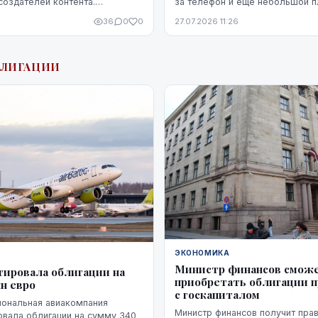
создателей контента.
за телефон и ещё небольшой п
 ограничивается только
облачное хранилище. Каждый и
36
0
0
27.07.2026 11:26
 — компания предоставляет
расходов по отдельности может 
БЛИГАЦИИ
ЭКОНОМИКА
Министр финансов смож
итировала облигации на
приобретать облигации 
н евро
с госкапиталом
иональная авиакомпания
Министр финансов получит пра
ровала облигации на сумму 340