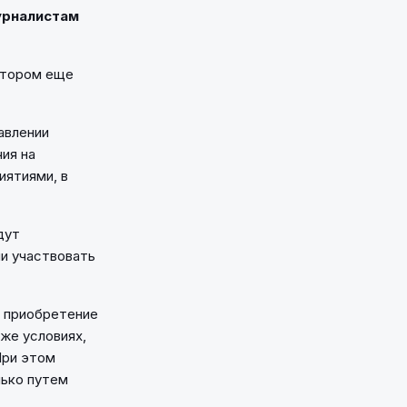
журналистам
отором еще
авлении
ия на
иятиями, в
дут
и участвовать
е приобретение
же условиях,
При этом
лько путем