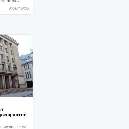
латёж за
з этих
28
0
0
казаться не...
ет
предприятий
во использовать