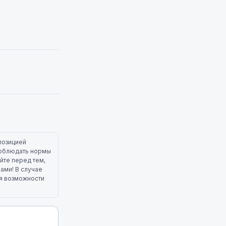
позицией
 соблюдать нормы
йте перед тем,
лами! В случае
ля возможности