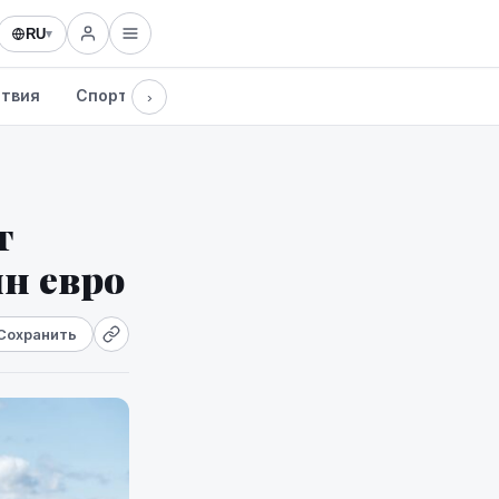
RU
▾
твия
Спорт
Здоровье
Культура
Технологии
›
т
лн евро
Сохранить