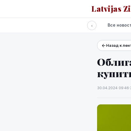
Latvijas Z
Все новос
‹
Назад к лен
Проекты и сервисы
Прогноз погоды
Облига
купить
30.04.2024 09:46
·