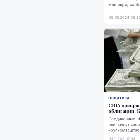
млн евро, соо
Каспарс Бришке
вечером.
08.05.2024 08:3
ПОЛИТИКА
США прекра
облигации. 
Соединённые Шт
они начнут сво
крупномасштаб
облигаций. Она
04.11.2021 17:43