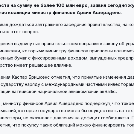
сти на сумму не более 100 млн евро, заявил сегодня 
ния коалиции министр финансов Арвил Ашераденс.
вал дождаться завтрашнего заседания правительства, на к
ься этот вопрос.
ринял выдвинутые правительством поправки к закону об упр
нансами, которыми министру финансов присвоены полномоч
енных бумаг с фиксированным доходом, выпущенных предпр
арство имеет решающее влияние.
ния Каспар Бришкенс отметил, что принятые изменения да
осударству наряду с международными частными инвесторам
аций латвийской национальной авиакомпании airBaltic.
, министр финансов Арвил Ашераденс подчеркнул, что тако
омпаний, которые государство могло бы осуществить на тех 
инвесторы, не оказывает давления на дефицит госбюджета. 
тил, что покупку таких облигаций можно финансировать то