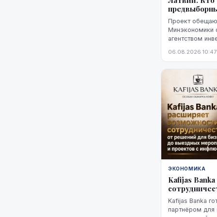
Латвии. Кто
предвыборн
Проект обещают
Минэкономики 
агентством инв
характеризует 
06.08.2026 10:47
"высокой стади
не названы ни 
технологий, ни
Неизвестно так
финансирования
основан прогно
ЭКОНОМИКА
Kafijas Ban
сотрудничес
Kafijas Banka г
партнёром для 