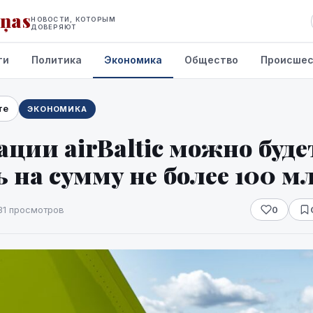
iņas
НОВОСТИ, КОТОРЫМ
ДОВЕРЯЮТ
ти
Политика
Экономика
Общество
Происшес
те
ЭКОНОМИКА
ции airBaltic можно буде
 на сумму не более 100 м
31 просмотров
0