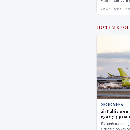
мероприятий и 
Предложение не
29.07.2026 09:59
поставкой кофе
кофемашины,...
ПО ТЕМЕ #О
ЭКОНОМИКА
airBaltic эм
сумму 340 мл
Латвийская нац
airBaltic эмити