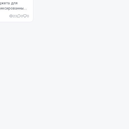
джета для
фиксированным
италом, в
23
0
0
шающее вли...