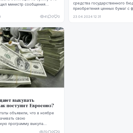
средства государственного бю
бщил министр сообщения
приобретения ценных бумаг с 
нс в твиттере во вторник
доходом предприятий с госкап
0
41
0
0
23.04.2024 12:31
которых государство имеет ре
щают выкупать
Как поступит Евросоюз?
аты объявили, что в ноябре
рачивать свою
ную программу выкупа
 была введена для преодоления
70
0
0