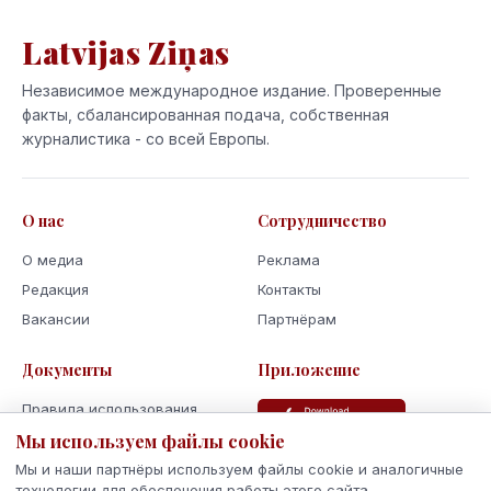
Latvijas Ziņas
Независимое международное издание. Проверенные
факты, сбалансированная подача, собственная
журналистика - со всей Европы.
О нас
Сотрудничество
О медиа
Реклама
Редакция
Контакты
Вакансии
Партнёрам
Документы
Приложение
Правила использования
Мы используем файлы cookie
Политика
конфиденциальности
Мы и наши партнёры используем файлы cookie и аналогичные
Использование cookie
технологии для обеспечения работы этого сайта,