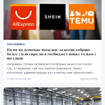
ЭКОНОМИКА
Налог на дешевые посылки: за месяц собрано
более 5 млн евро, но в госбюджет попал только 1
миллион
Напрямую Латвии китайская платформа ничего не платит.
Так, в Германии, где она зарегистрирована, через
налоговую администрацию раз в месяц нам перечисляют
этот НДС, а импортную пошлину китайская платформа
07.08.2026 09:40
728
0
0
платит в той стране, где товар предъявляется таможне,
например, в Бельгии.