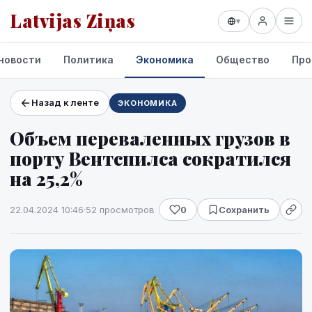
Latvijas Ziņas
▾
новости
Политика
Экономика
Общество
Про
Назад к ленте
ЭКОНОМИКА
Проекты и сервисы
Объем переваленных грузов в
Прогноз погоды
порту Вентспилса сократился
на 25,2%
22.04.2024 10:46
·
52 просмотров
0
Сохранить