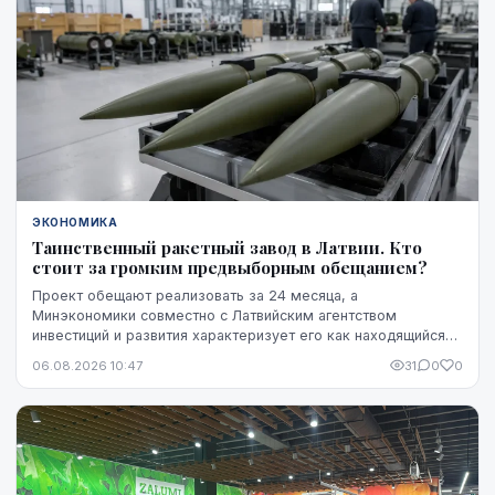
ЭКОНОМИКА
Таинственный ракетный завод в Латвии. Кто
стоит за громким предвыборным обещанием?
Проект обещают реализовать за 24 месяца, а
Минэкономики совместно с Латвийским агентством
инвестиций и развития характеризует его как находящийся
на "высокой стадии готовности". Однако публично не названы
06.08.2026 10:47
31
0
0
ни модель ракет, ни владелец технологий, ни
проектировщик завода. Неизвестно также, какая часть
необходимого финансирования уже обеспечена и на чем
основан прогноз экспорта.