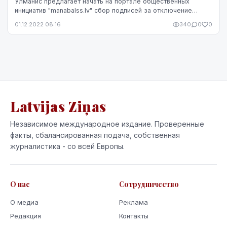
Улманис предлагает начать на портале общественных
инициатив "manabalss.lv" сбор подписей за отключение
электричества посольству России в Риге. По ег...
01.12.2022 08:16
340
0
0
Latvijas Ziņas
Независимое международное издание. Проверенные
факты, сбалансированная подача, собственная
журналистика - со всей Европы.
О нас
Сотрудничество
О медиа
Реклама
Редакция
Контакты