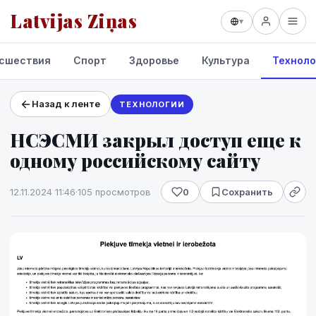
Latvijas Ziņas
▾
сшествия
Спорт
Здоровье
Культура
Техноло
Назад к ленте
ТЕХНОЛОГИИ
Проекты и сервисы
НСЭСМИ закрыл доступ еще к
Прогноз погоды
одному российскому сайту
12.11.2024 11:46
·
105 просмотров
0
Сохранить