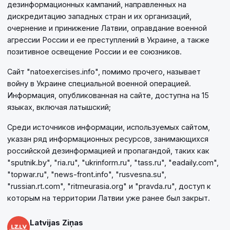
дезинформационных кампаний, направленных на
дискредитацию западных стран и их организаций,
очернение и принижение Латвии, оправдание военной
агрессии России и ее преступлений в Украине, а также
позитивное освещение России и ее союзников.
Сайт "natoexercises.info", помимо прочего, называет
войну в Украине специальной военной операцией.
Информация, опубликованная на сайте, доступна на 15
языках, включая латышский;
Среди источников информации, используемых сайтом,
указан ряд информационных ресурсов, занимающихся
российской дезинформацией и пропагандой, таких как
"sputnik.by", "ria.ru", "ukrinform.ru", "tass.ru", "eadaily.com",
"topwar.ru", "news-front.info", "rusvesna.su",
"russian.rt.com", "ritmeurasia.org" и "pravda.ru", доступ к
которым на территории Латвии уже ранее был закрыт.
Latvijas Ziņas