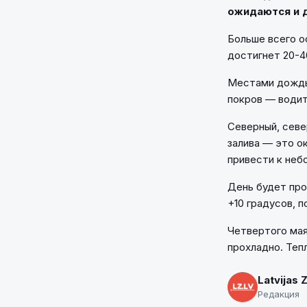
ожидаются и д
Больше всего о
достигнет 20-4
Местами дождь
покров — води
Северный, севе
залива — это о
привести к неб
День будет про
+10 градусов, 
Четвертого мая
прохладно. Тепл
Latvijas 
Редакция