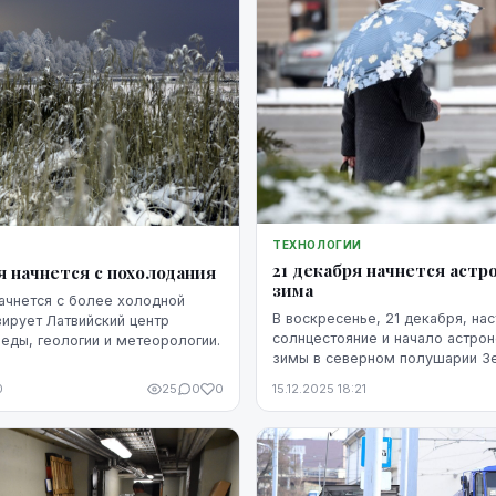
ТЕХНОЛОГИИ
21 декабря начнется аст
я начнется с похолодания
зима
ачнется с более холодной
В воскресенье, 21 декабря, нас
зирует Латвийский центр
солнцестояние и начало астро
ды, геологии и метеорологии.
зимы в северном полушарии З
0
25
0
0
15.12.2025 18:21