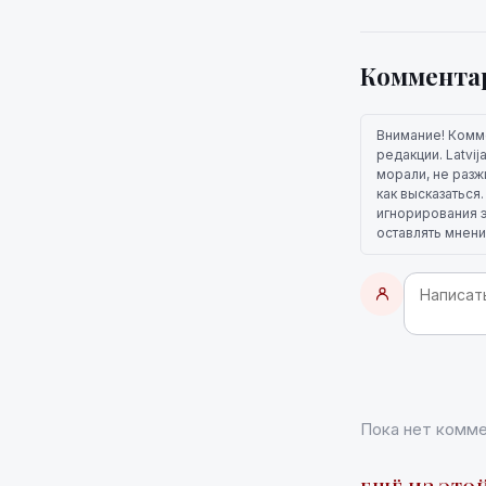
Коммента
Внимание! Комм
редакции. Latvi
морали, не разж
как высказаться
игнорирования э
оставлять мнени
Пока нет комме