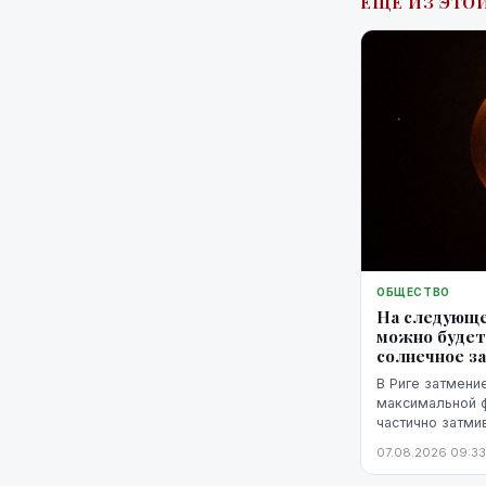
ЕЩЁ ИЗ ЭТОЙ
ОБЩЕСТВО
На следующе
можно будет
солнечное з
В Риге затмение
максимальной фа
частично затми
горизонтом.
07.08.2026 09:33