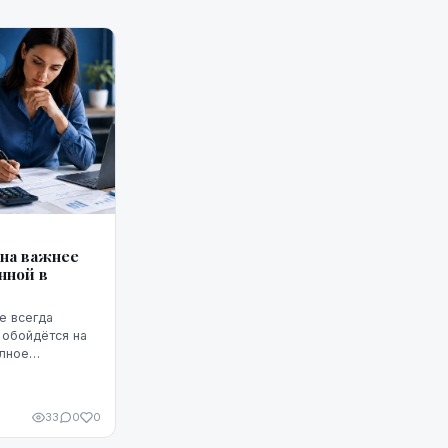
она важнее
нной в
е всегда
 обойдётся на
олное
т ГПС —
33
0
0