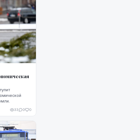
рономическая
тупит
номической
емли.
33
0
0