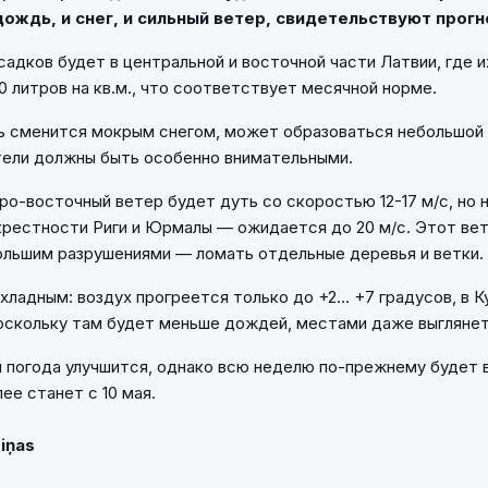
ождь, и снег, и сильный ветер, свидетельствуют прогн
садков будет в центральной и восточной части Латвии, где 
0 литров на кв.м., что соответствует месячной норме.
 сменится мокрым снегом, может образоваться небольшой
тели должны быть особенно внимательными.
ро-восточный ветер будет дуть со скоростью 12-17 м/с, но 
крестности Риги и Юрмалы — ожидается до 20 м/с. Этот ве
ольшим разрушениями — ломать отдельные деревья и ветки.
хладным: воздух прогреется только до +2... +7 градусов, в 
поскольку там будет меньше дождей, местами даже выглянет
 погода улучшится, однако всю неделю по-прежнему будет 
ее станет с 10 мая.
Ziņas