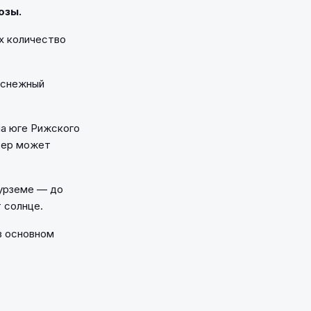
озы.
их количество
 снежный
на юге Рижского
тер может
Курземе — до
 солнце.
в основном