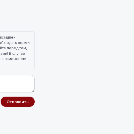
позицией
 соблюдать нормы
йте перед тем,
лами! В случае
ля возможности
Отправить