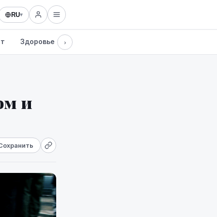
RU
▾
рт
Здоровье
Культура
Технологии
›
ом и
Сохранить