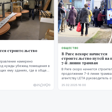
ОБЩЕСТВО
ется строительство
В Риге вскоре начнется
строительство путей на
правление намерено
7-й линии трамвая
под нужды убежищ помещения в
В Риге скоро начнется строител
щих ему зданиях, где в общей
продолжении 7-й линии трамва
ут разместиться 50 252
агентству LETA руководитель о
уется использовать 5,69 млн
связям с общественностью "Rīg
25
0
0
25.02.2025 16:00
Байба Барташевича-Фелдмане.