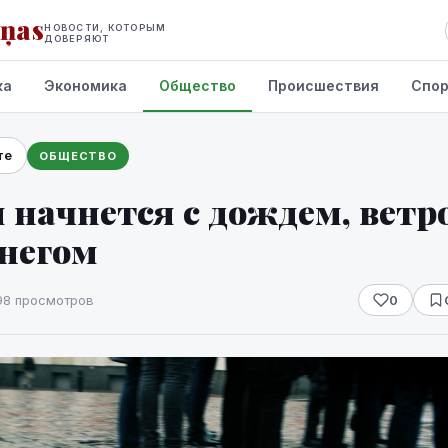
iņas
НОВОСТИ, КОТОРЫМ
ДОВЕРЯЮТ
ка
Экономика
Общество
Происшествия
Спо
те
ОБЩЕСТВО
 начнется с дождем, ветр
снегом
98 просмотров
0