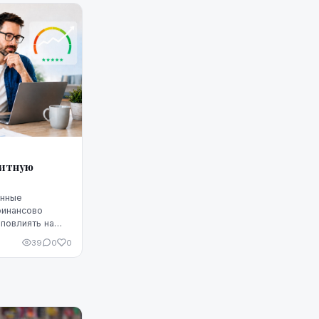
дитную
енные
финансово
повлиять на
Однако
39
0
0
 что ситуацию
едитную
чшить, но для
улярное
родуманные