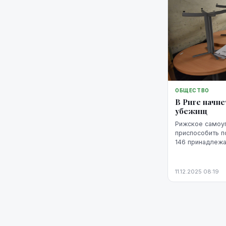
ОБЩЕСТВО
В Риге начн
убежищ
Рижское самоу
приспособить 
146 принадлежа
сложности смог
жителя. Планир
евро...
11.12.2025 08:19