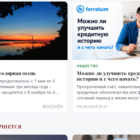
ОБЩЕСТВО
солярная осень
Можно ли улучшить кре
историю и с чего начать?
продолжалось с 7 мая по 5
 темные три месяца года -
Просроченный счёт, невыполн
- продлятся с 6 ноября по 4
кредитные обязательства или 
сложный период в жизни могут 
кредитную историю человека. 
31
0
0
05.08.2026 10:27
негативная запись не означает,
уже невозможно изменить. Кр
историю можно постепенно улу
АЧНЕТСЯ
этого потребуются время, рег
выполнение обязательств и п
действия.