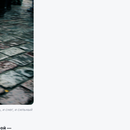
 и снег, и сильный
ной —