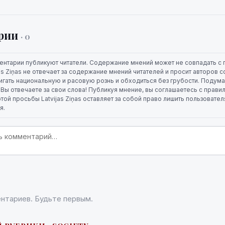
рии
· 0
ентарии публикуют читатели. Содержание мнений может не совпадать с 
jas Ziņas не отвечает за содержание мнений читателей и просит авторов
игать национальную и расовую рознь и обходиться без грубости. Подума
. Вы отвечаете за свои слова! Публикуя мнение, вы соглашаетесь с прави
той просьбы Latvijas Ziņas оставляет за собой право лишить пользовате
я.
нтариев. Будьте первым.