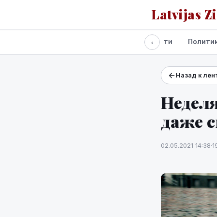
Latvijas Z
Все новости
Полити
‹
Назад к лен
Проекты и сервисы
Прогноз погоды
Неделя
даже 
02.05.2021 14:38
·
1