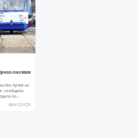
 продолжении
ьство путей на
я, сообщила
тдела по
as satiksme"
187
0
0