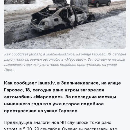
Как сообщает jauns.lv, в Зиепниеккалнсе, на улице Гарозес, 18, сегодня
рано утром загорелся автомобиль «Мерседес». За последние месяцы
нынешнего года это уже второе подобное преступление на улице
Гаро...
Как сообщает jauns.lv, в Зиепниеккалнсе, на улице
Гарозес, 18, сегодня рано утром загорелся
автомобиль «Мерседес». За последние месяцы
нынешнего года это уже второе подобное
преступление на улице Гарозес.
Предыдущее аналогичное ЧП случилось тоже рано
утром, в 5.30, 29 сентября. Очевидцы рассказали, что