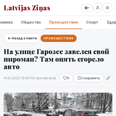
Latvijas Ziņas
▾
номика
Общество
Происшествия
Спорт
Здор
Назад к ленте
ПРОИСШЕСТВИЯ
Проекты и сервисы
На улице Гарозес завелся свой
Прогноз погоды
пироман? Там опять сгорело
авто
14.12.2022 15:05
·
112 просмотров
0
Сохранить