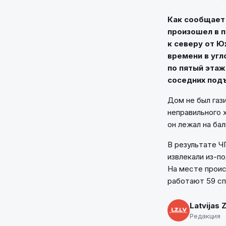
Как сообщает 
произошел в п
к северу от Ю
времени в угл
по пятый этаж
соседних под
Дом не был газ
неправильного 
он лежал на бал
В результате Ч
извлекали из-п
На месте прои
работают 59 сп
Latvijas 
Редакция