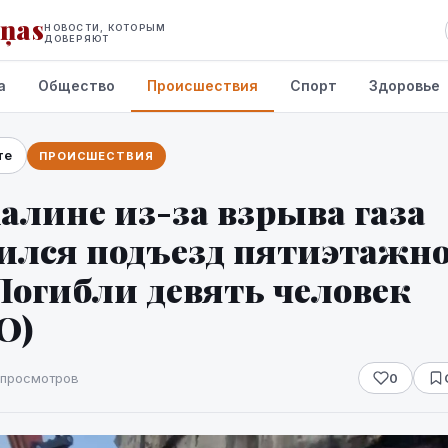
iņas
НОВОСТИ, КОТОРЫМ
ДОВЕРЯЮТ
а
Общество
Происшествия
Спорт
Здоровье
те
ПРОИСШЕСТВИЯ
алине из-за взрыва газа
ился подъезд пятиэтажно
Погибли девять человек
О)
 просмотров
0