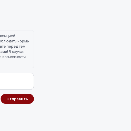
позицией
 соблюдать нормы
йте перед тем,
лами! В случае
ля возможности
Отправить