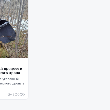
й процесс в
кого дрона
а уголовный
инского дрона в
43
0
0