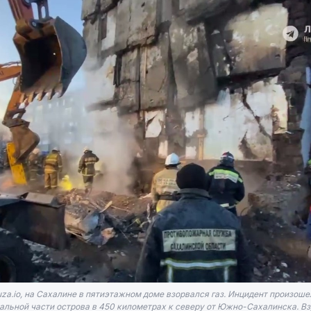
a.io, на Сахалине в пятиэтажном доме взорвался газ. Инцидент произоше
альной части острова в 450 километрах к северу от Южно-Сахалинска. Взр