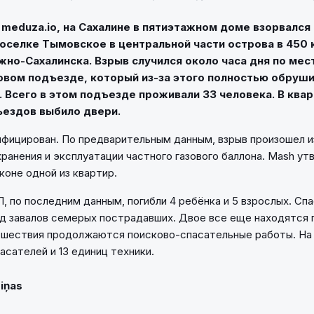
meduza.io, на Сахалине в пятиэтажном доме взорвался 
оселке Тымовское в центральной части острова в 450
жно-Сахалинска. Взрыв случился около часа дня по ме
овом подъезде, который из-за этого полностью обруши
. Всего в этом подъезде проживали 33 человека. В ква
ъездов выбило двери.
ифицирован. По предварительным данным, взрыв произошел и
хранения и эксплуатации частного газового баллона. Mash ут
коне одной из квартир.
П, по последним данным, погибли 4 ребёнка и 5 взрослых. Сп
од завалов семерых пострадавших. Двое все еще находятся 
сшествия продолжаются поисково-спасательные работы. На
асателей и 13 единиц техники.
Ziņas