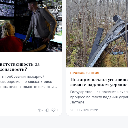
Я
тветственность за
зопасность?
ПРОИСШЕСТВИЯ
ть требования пожарной
Полиция начала уголовны
 своевременно снижать риск
связи с падением украинс
достаточно только технических
вое значение имеет чётко
Государственная полиция начал
тветственность — кто именн...
процесс по факту падения укра
Латгале.
28
0
0
26.03.2026 12:28