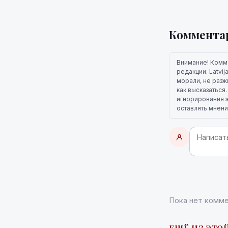
Коммента
Внимание! Комм
редакции. Latvi
морали, не разж
как высказаться
игнорирования э
оставлять мнени
Пока нет комме