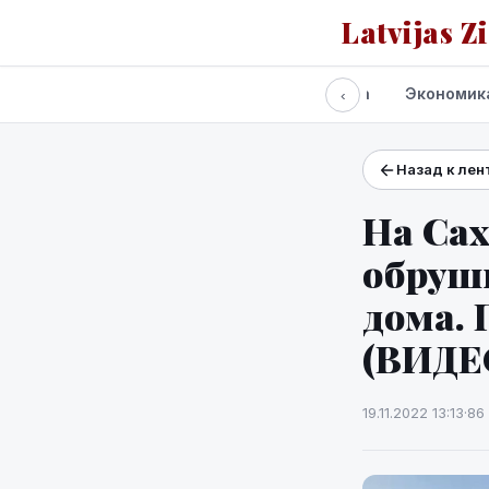
Latvijas Z
Все новости
Политика
Экономик
‹
Назад к лен
Проекты и сервисы
Прогноз погоды
На Сах
обруш
дома. 
(ВИДЕ
19.11.2022 13:13
·
86