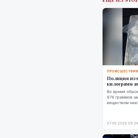
ЕЩЁ ИЗ ЭТОЙ
ПРОИСШЕСТВИ
Полиция изъ
килограмм 
Во время обыск
976 граммов ам
веществом неи
похожим на мар
пистолет.
07.08.2026 09:3