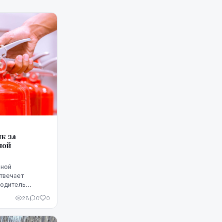
к за
ной
рной
твечает
водитель
ности на
28
0
0
ься все.