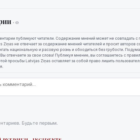
рии
· 0
ентарии публикуют читатели. Содержание мнений может не совпадать с 
jas Ziņas не отвечает за содержание мнений читателей и просит авторов
игать национальную и расовую рознь и обходиться без грубости. Подума
. Вы отвечаете за свои слова! Публикуя мнение, вы соглашаетесь с прави
той просьбы Latvijas Ziņas оставляет за собой право лишить пользовате
я.
нтариев. Будьте первым.