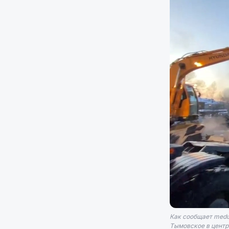
Как сообщает meduz
Тымовское в центр