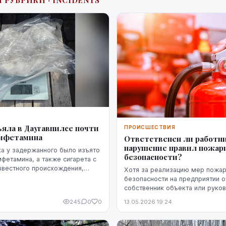
 РУБРИКИ · INCIDENTS
Я
яла в Даугавпилсе почти
ПРОИСШЕСТВИЯ
амфетамина
Ответственен ли работни
нарушение правил пожар
а у задержанного было изъято
безопасности?
фетамина, а также сигарета с
звестного происхождения,
Хотя за реализацию мер пожа
ихуану, три патрона и газовый
безопасности на предприятии о
собственник объекта или руко
компании, о пожарной безопас
4
245
0
0
13.05.2026 19:24
рабочем месте должны заботит
Действия работников ...