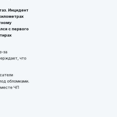
газ. Инцидент
 километрах
стному
лся с первого
ртирах
з-за
верждает, что
асатели
под обломками.
 месте ЧП