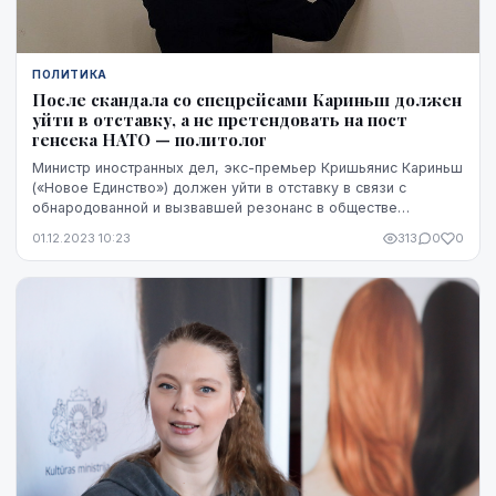
ПОЛИТИКА
После скандала со спецрейсами Кариньш должен
уйти в отставку, а не претендовать на пост
генсека НАТО — политолог
Министр иностранных дел, экс-премьер Кришьянис Кариньш
(«Новое Единство») должен уйти в отставку в связи с
обнародованной и вызвавшей резонанс в обществе
информацией о его дорогостоящих спецрейсах, за...
01.12.2023 10:23
313
0
0