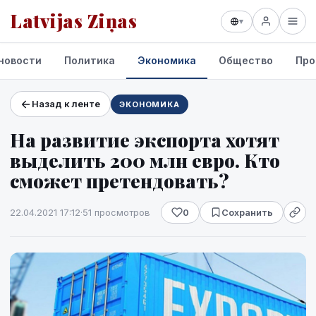
Latvijas Ziņas
▾
новости
Политика
Экономика
Общество
Про
Назад к ленте
ЭКОНОМИКА
Проекты и сервисы
На развитие экспорта хотят
Прогноз погоды
выделить 200 млн евро. Кто
сможет претендовать?
22.04.2021 17:12
·
51 просмотров
0
Сохранить