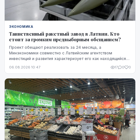
ЭКОНОМИКА
Таинственный ракетный завод в Латвии. Кто
стоит за громким предвыборным обещанием?
Проект обещают реализовать за 24 месяца, а
Минэкономики совместно с Латвийским агентством
инвестиций и развития характеризует его как находящийся
на "высокой стадии готовности". Однако публично не названы
06.08.2026 10:47
17
0
0
ни модель ракет, ни владелец технологий, ни
проектировщик завода. Неизвестно также, какая часть
необходимого финансирования уже обеспечена и на чем
основан прогноз экспорта.