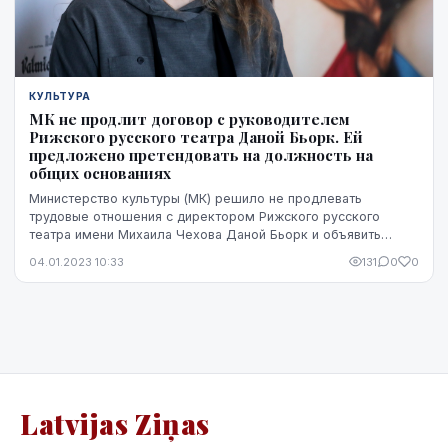
КУЛЬТУРА
МК не продлит договор с руководителем
Рижского русского театра Даной Бьорк. Ей
предложено претендовать на должность на
общих основаниях
Министерство культуры (МК) решило не продлевать
трудовые отношения с директором Рижского русского
театра имени Михаила Чехова Даной Бьорк и объявить
конкурс на должность члена правления театра, сообщи...
04.01.2023 10:33
131
0
0
Latvijas Ziņas