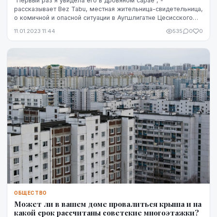
"Первый раз я увидела его в дровяном сарае", -
рассказывает Bez Tabu, местная жительница-свидетельница,
о комичной и опасной ситуации в Аугшлигатне Цесисского
района. Оказывается, события, о которых и...
11.01.2023 11:44
535
0
0
ОБЩЕСТВО
Может ли в вашем доме провалиться крыша и на
какой срок рассчитаны советские многоэтажки?