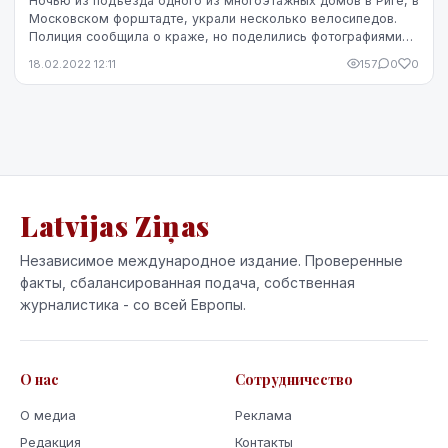
Ночью из подъезда одного из многоэтажных домов в Риге, в
Московском форштадте, украли несколько велосипедов.
Полиция сообщила о краже, но поделились фотографиями
похитителей, чтобы предупредить других...
18.02.2022 12:11
157
0
0
Latvijas Ziņas
Независимое международное издание. Проверенные
факты, сбалансированная подача, собственная
журналистика - со всей Европы.
О нас
Сотрудничество
О медиа
Реклама
Редакция
Контакты