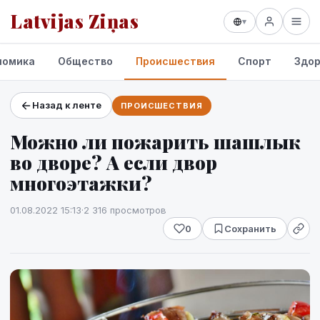
Latvijas Ziņas
▾
номика
Общество
Происшествия
Спорт
Здор
Назад к ленте
ПРОИСШЕСТВИЯ
Проекты и сервисы
Можно ли пожарить шашлык
Прогноз погоды
во дворе? А если двор
многоэтажки?
01.08.2022 15:13
·
2 316 просмотров
0
Сохранить