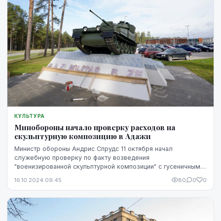
КУЛЬТУРА
Минобороны начало проверку расходов на
скульптурную композицию в Адажи
Министр обороны Андрис Спрудс 11 октября начал
служебную проверку по факту возведения
"военизированной скульптурной композиции" с гусеничным
бронетранспортером "CVR(T)" у военной базы в Адажи,
16.10.2024 09:45
80
0
0
сообщил...