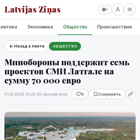
Latvijas Ziņas
▾
олитика
Экономика
Общество
Происшествия
Назад к ленте
ОБЩЕСТВО
Проекты и сервисы
Минобороны поддержит семь
Прогноз погоды
проектов СМИ Латгале на
сумму 70 000 евро
11.09.2024 10:20
·
35 просмотров
0
Сохранить