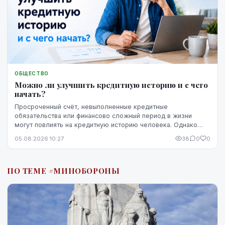
ОБЩЕСТВО
Можно ли улучшить кредитную историю и с чего
начать?
Просроченный счёт, невыполненные кредитные
обязательства или финансово сложный период в жизни
могут повлиять на кредитную историю человека. Однако
негативная запись не означает, что ситуацию уже
05.08.2026 10:27
38
0
0
невозможно изменить. Кредитную историю можно
постепенно улучшить, но для этого потребуются время,
регулярное выполнение обязательств и продуманные
ПО ТЕМЕ #МИНОБОРОНЫ
действия.