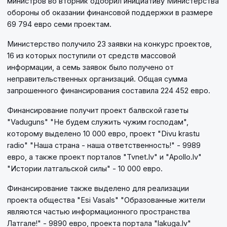
министров во вторник одобрил инициативу Министерства
обороны об оказании финансовой поддержки в размере
69 794 евро семи проектам.
Министерство получило 23 заявки на конкурс проектов,
16 из которых поступили от средств массовой
информации, а семь заявок было получено от
неправительственных организаций. Общая сумма
запрошенного финансирования составила 224 452 евро.
Финансирование получит проект балвской газеты
"Vaduguns" "Не будем служить чужим господам",
которому выделено 10 000 евро, проект "Divu krastu
radio" "Наша страна - наша ответственность!" - 9989
евро, а также проект порталов "Tvnet.lv" и "Apollo.lv"
"Истории латгальской силы" - 10 000 евро.
Финансирование также выделено для реализации
проекта общества "Esi Vasals" "Образованные жители
являются частью информационного пространства
Латгале!" - 9890 евро, проекта портала "lakuga.lv"