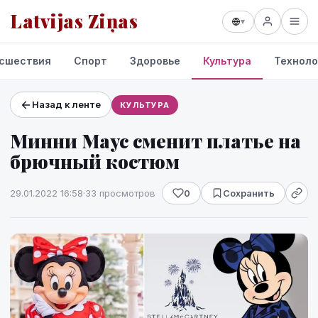
Latvijas Ziņas
▾
сшествия
Спорт
Здоровье
Культура
Техноло
Назад к ленте
КУЛЬТУРА
Проекты и сервисы
Минни Маус сменит платье на
Прогноз погоды
брючный костюм
29.01.2022 16:58
·
33 просмотров
0
Сохранить