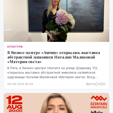
КУЛЬТУРА
В бизнес-центре «Aurum» открылась выставка
абстрактной живописи Наталии Маликовой
«Материя света»
В Риге, в бизнес-центре «Aurum» на улице Дзирнаву 113,
открылась выставка абстрактной живописи латвийской
художницы Наталии Маликовой «Материя света». Вход
свободный, экспозиция работает до 20 августа.
06.08.2026 18:09
540
0
0