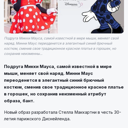
Подруга Микки Мауса, самой известной в мире мыши, меняет свой
наряд. Минни Маус переоденется в элегантный синий брючный
костюм, сменив свое традиционное красное платье в горошек, но
сохранив неизменны...
Подруга Микки Мауса, самой известной в мире
мыши, меняет свой наряд. Минни Маус
переоденется в элегантный синий брючный
костюм, сменив свое традиционное красное платье
в горошек, но сохранив неизменный атрибут
образа, бант.
Новый образ разработала Стелла Маккартни в честь 30-
летия парижского Диснейленда.