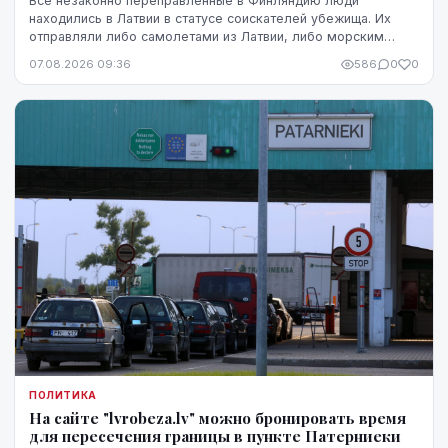
Все незаконно переправленные в Финляндию люди
находились в Латвии в статусе соискателей убежища. Их
отправляли либо самолетами из Латвии, либо морским
путем через Эстонию.
07.08.2026 09:36
586
0
0
ПОЛИТИКА
На сайте "lvrobeza.lv" можно бронировать время
для пересечения границы в пункте Патерниеки