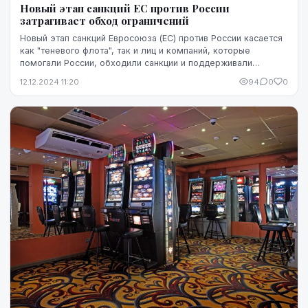
Новый этап санкций ЕС против России
затрагивает обход ограничений
Новый этап санкций Евросоюза (ЕС) против России касается
как "теневого флота", так и лиц и компаний, которые
помогали России, обходили санкции и поддерживали
военную агрессию, заявила в твиттере минис...
12.12.2024 11:20
94
0
0