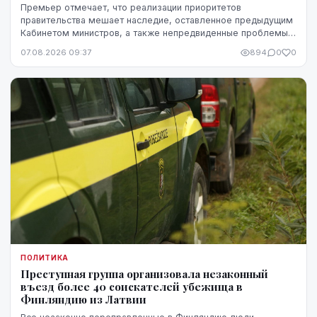
Премьер отмечает, что реализации приоритетов
правительства мешает наследие, оставленное предыдущим
Кабинетом министров, а также непредвиденные проблемы,
однако в ближайшие месяцы он ожидает более
07.08.2026 09:37
894
0
0
стремительного прогресса.
ПОЛИТИКА
Преступная группа организовала незаконный
въезд более 40 соискателей убежища в
Финляндию из Латвии