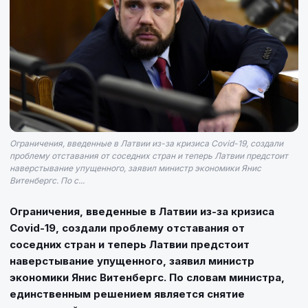
Ограничения, введенные в Латвии из-за кризиса Covid-19, создали
проблему отставания от соседних стран и теперь Латвии предстоит
наверстывание упущенного, заявил министр экономики Янис
Витенбергс. По с...
Ограничения, введенные в Латвии из-за кризиса
Covid-19, создали проблему отставания от
соседних стран и теперь Латвии предстоит
наверстывание упущенного, заявил министр
экономики Янис Витенбергс. По словам министра,
единственным решением является снятие