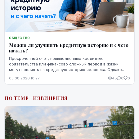
ОБЩЕСТВО
Можно ли улучшить кредитную историю и с чего
начать?
Просроченный счёт, невыполненные кредитные
обязательства или финансово сложный период в жизни
могут повлиять на кредитную историю человека. Однако
негативная запись не означает, что ситуацию уже
05.08.2026 10:27
48
0
0
невозможно изменить. Кредитную историю можно
постепенно улучшить, но для этого потребуются время,
регулярное выполнение обязательств и продуманные
ПО ТЕМЕ #ИЗВИНЕНИЯ
действия.