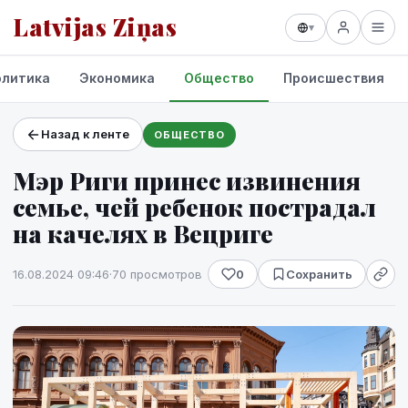
Latvijas Ziņas
▾
олитика
Экономика
Общество
Происшествия
Назад к ленте
ОБЩЕСТВО
Проекты и сервисы
Мэр Риги принес извинения
Прогноз погоды
семье, чей ребенок пострадал
на качелях в Вецриге
16.08.2024 09:46
·
70 просмотров
0
Сохранить