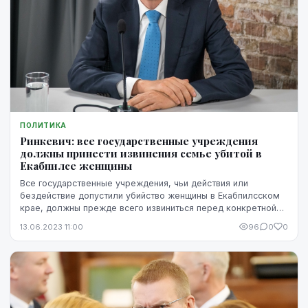
ПОЛИТИКА
Ринкевич: все государственные учреждения
должны принести извинения семье убитой в
Екабпилсе женщины
Все государственные учреждения, чьи действия или
бездействие допустили убийство женщины в Екабпилсском
крае, должны прежде всего извиниться перед конкретной
семьей, заявил новоизбранный президент госу...
13.06.2023 11:00
96
0
0