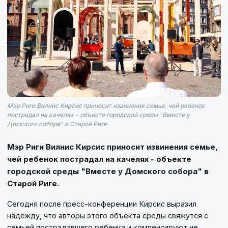
Мэр Риги Вилнис Кирсис приносит извинения семье, чей ребенок
пострадал на качелях - объекте городской среды "Вместе у
Домского собора" в Старой Риге.
Мэр Риги Вилнис Кирсис приносит извинения семье,
чей ребенок пострадал на качелях - объекте
городской среды "Вместе у Домского собора" в
Старой Риге.
Сегодня после пресс-конференции Кирсис выразил
надежду, что авторы этого объекта среды свяжутся с
семьей пострадавшего ребенка и компенсируют не