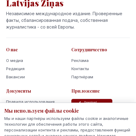
Latvijas Ziņas
Независимое международное издание. Проверенные
факты, сбалансированная подача, собственная
журналистика - со всей Европы.
О нас
Сотрудничество
О медиа
Реклама
Редакция
Контакты
Вакансии
Партнёрам
Документы
Приложение
Правила использования
Мы используем файлы cookie
Политика
конфиденциальности
Мы и наши партнёры используем файлы cookie и аналогичные
Использование cookie
технологии для обеспечения работы этого сайта,
персонализации контента и рекламы, предоставления функций
Кодекс поведения и этики
социальных сетей и анализа нашего трафика. Нажимая