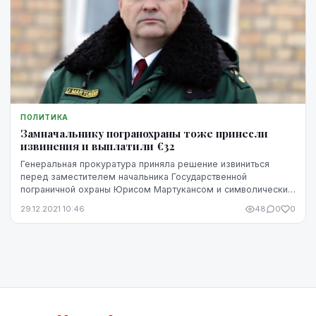
ПОЛИТИКА
Замначальнику погранохраны тоже принесли
извинения и выплатили €32
Генеральная прокуратура приняла решение извиниться
перед заместителем начальника Государственной
пограничной охраны Юрисом Мартукансом и символически
компенсировать моральный вред суммой в размере 32 ...
29.12.2021 10:46
48
0
0