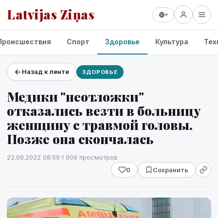
Latvijas Ziņas
▾
Происшествия
Спорт
Здоровье
Культура
Тех
Назад к ленте
ЗДОРОВЬЕ
Проекты и сервисы
Медики "неотложки"
Прогноз погоды
отказались везти в больницу
женщину с травмой головы.
Позже она скончалась
22.09.2022 08:59
·
1 909 просмотров
0
Сохранить