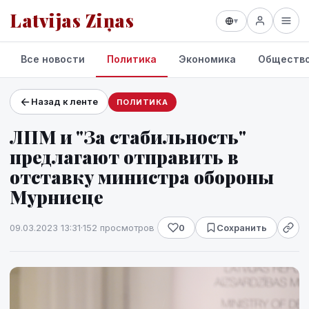
Latvijas Ziņas
▾
Все новости
Политика
Экономика
Обществ
Назад к ленте
ПОЛИТИКА
Проекты и сервисы
ЛПМ и "За стабильность"
Прогноз погоды
предлагают отправить в
отставку министра обороны
Мурниеце
09.03.2023 13:31
·
152 просмотров
0
Сохранить