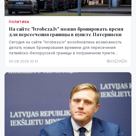
ПОЛИТИКА
На сайте "lvrobeza.lv" можно бронировать время
для пересечения границы в пункте Патерниеки
Сегодня на сайте "lvrobeza.lv" возобновлена возможность
делать новые бронирования времени для пересечения
латвийско-белорусской границы в пограничном пункте
Патерниеки.
05.08.2026 10:51
37
0
0