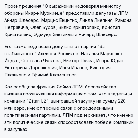
Проект решения "О выражении недоверия министру
обороны Инаре Мурниеце" представили депутаты ЛПМ
Айнар Шлесерс, Марцис Енцитис, Линда Лиепиня, Рамона
Петравича, Олег Буров, Вилис Криштопанс, Кристап
Криштопанс, Эдмунд Зивтиньш и Ричард Шлесерс.
Его также подписали депутаты от партии "За
стабильность" Алексей Росликов, Наталья Марченко-
Йодко, Светлана Чулкова, Виктор Пучка, Игорь Юдин,
Екатерина Дорошкевич, Илья Иванов, Виктория
Плешкане и Ефимий Клементьев.
Как сообщила фракция Сейма ЛПМ, беспокойство
вызвала прозвучавшая информация о том, что владельцы
компании "Zītari LZ", выигравшей закупку на сумму 220
млн евро, имеют тесные связи с определенными
политическими партиями. ЛПМ подчеркивает, что именно
эти политические связи способствовали победе компании
в закупках.