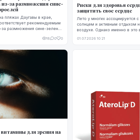
 из-за размножения сине-
Риски для здоровья сердц
орослей
защитить свое сердце
на пляжах Даугавы в крае,
Лето у многих ассоциируется с
соответствует рекомендуемым
солнцем и активным отдыхом 
-за размножения сине-зеленых
воздухе. Однако именно в это 
сердечно-сосудистая система 
18
0
0
01.07.2026 10:21
повышенной нагрузке. Жара, инт
 витамины для зрения на