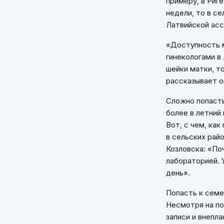
примеру, в Риг
недели, то в с
Латвийской асс
«Доступность м
гинекологами в
шейки матки, т
рассказывает о
Сложно попасть
более в летний
Вот, с чем, как
в сельских рай
Козловска: «По
лабораторией. У
день».
Попасть к семе
Несмотря на по
записи и внепл