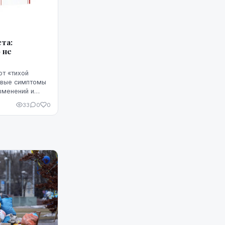
та:
 не
ют «тихой
рвые симптомы
зменений и
а часто путают
33
0
0
оцессами ...