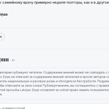
 к семейному врачу примерно неделя-полторы, как и в другое
Ziņas
ч
рии
· 0
ентарии публикуют читатели. Содержание мнений может не совпадать с 
jas Ziņas не отвечает за содержание мнений читателей и просит авторов
игать национальную и расовую рознь и обходиться без грубости. Подума
. Вы отвечаете за свои слова! Публикуя мнение, вы соглашаетесь с прави
той просьбы Latvijas Ziņas оставляет за собой право лишить пользовате
я.