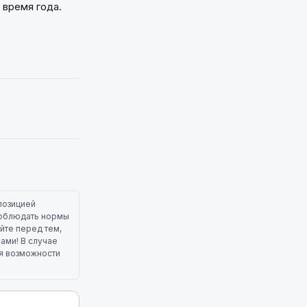
 время года.
позицией
 соблюдать нормы
йте перед тем,
лами! В случае
ля возможности