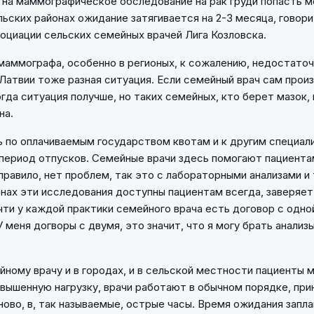
е на маммографическое обследование на рак груди попасть 
ельских районах ожидание затягивается на 2-3 месяца, говор
оциации сельских семейных врачей Лига Козловска.
аммографа, особенно в регионых, к сожалению, недостаточн
 Латвии тоже разная ситуация. Если семейный врач сам прои
огда ситуация получше, но таких семейных, кто берет мазок,
на.
 по оплачиваемым государством квотам и к другим специал
 период отпусков. Семейные врачи здесь помогают пациентам
 правило, нет проблем, так это с лабораторными анализами и
онах эти исследования доступны пациентам всегда, заверяет
чти у каждой практики семейного врача есть договор с одно
 меня догворы с двумя, это значит, что я могу брать анализ
йному врачу и в городах, и в сельской местности пациенты м
вышенную нагрузку, врачи работают в обычном порядке, пр
аново, в, так называемые, острые часы. Время ожидания запл