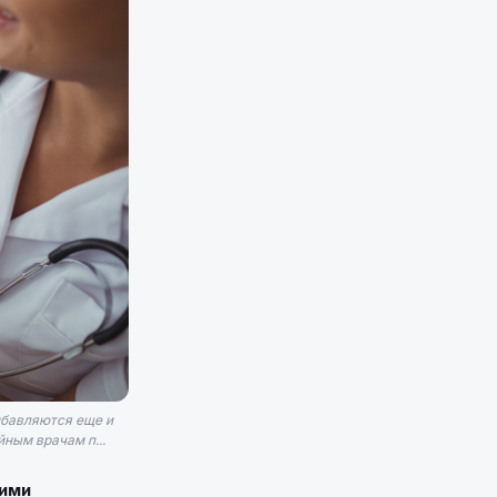
ибавляются еще и
ным врачам п...
кими