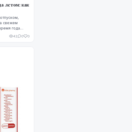
а летом: как
 отпуском,
на свежем
время года
подвергается
42
0
0
енсивные физ...