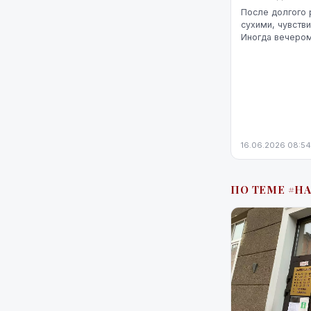
После долгого 
сухими, чувств
Иногда вечеро
«размытым», сл
яркость экрана 
16.06.2026 08:54
ПО ТЕМЕ #Н