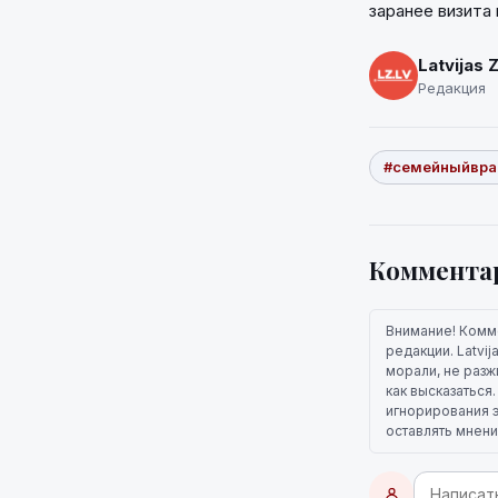
заранее визита
Latvijas 
Редакция
#семейныйвра
Коммента
Внимание! Комм
редакции. Latvi
морали, не разж
как высказаться
игнорирования э
оставлять мнени