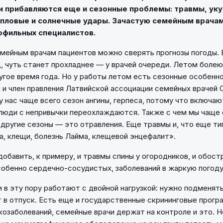
и прибавляются еще и сезонные проблемы: травмы, ук
епловые и солнечные удары. Зачастую семейным врача
офильных специалистов.
емейным врачам пациентов можно сверять прогнозы погоды. 
, чуть станет прохладнее — у врачей очереди. Летом болею
угое время года. Но у работы летом есть сезонные особенно
 и член правления Латвийской ассоциации семейных врачей О
 у нас чаще всего сезон ангины, герпеса, потому что включа
люди с непривычки переохлаждаются. Также с чем мы чаще
 другие сезоны — это отравления. Еще травмы и, что еще ти
а, клещи, болезнь Лайма, клещевой энцефалит».
добавить, к примеру, и травмы спины у огородников, и обост
собенно сердечно-сосудистых, заболеваний в жаркую погоду
 в эту пору работают с двойной нагрузкой: нужно подменять
 в отпуск. Есть еще и государственные скрининговые прогр
козаболеваний, семейные врачи держат на контроле и это. Но