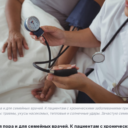
а и для семейных врачей. К пациентам с хроническими заболеваниями пр
: травмы, укусы насекомых, тепловые и солнечные удары. Зачастую семей
 пора и для семейных врачей. К пациентам с хроничес