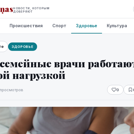
iņas
НОВОСТИ, КОТОРЫМ
ДОВЕРЯЮТ
Происшествия
Спорт
Здоровье
Культура
те
ЗДОРОВЬЕ
 семейные врачи работают
ой нагрузкой
 просмотров
0