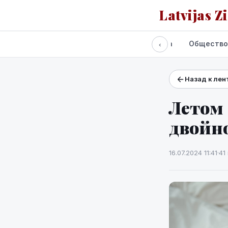
Latvijas Z
Все новости
Политика
Экономика
Общество
‹
Назад к лен
Проекты и сервисы
Прогноз погоды
Летом
двойн
16.07.2024 11:41
·
41