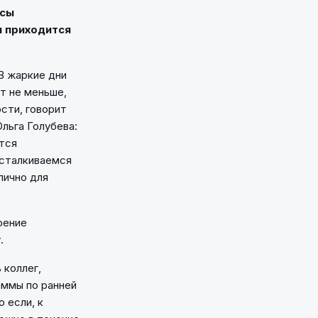
усы
м приходится
В жаркие дни
т не меньше,
сти, говорит
льга Голубева:
ются
 сталкиваемся
пично для
рение
.
 коллег,
аммы по ранней
 если, к