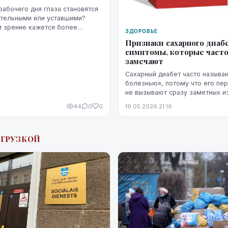
рабочего дня глаза становятся
ительными или уставшими?
м зрение кажется более
ЗДОРОВЬЕ
ожнее сфокусироваться, а
Признаки сахарного диабе
начинает раздражать сильнее...
симптомы, которые часто
замечают
Сахарный диабет часто называ
болезнью», потому что его пе
не вызывают сразу заметных и
дискомфорта. Симптомы диабет
44
0
0
19.05.2026 21:16
со стрессом, недосыпом или пр
АГРУЗКОЙ