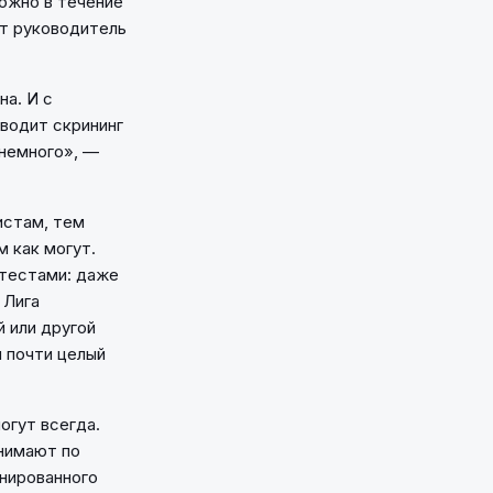
можно в течение
ит руководитель
а. И с
зводит скрининг
 немного», —
истам, тем
 как могут.
 тестами: даже
 Лига
й или другой
ы почти целый
огут всегда.
инимают по
анированного