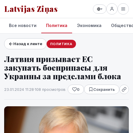
Latvijas Ziņas
▾
Все новости
Политика
Экономика
Обществ
Назад к ленте
ПОЛИТИКА
Проекты и сервисы
Латвия призывает ЕС
Прогноз погоды
закупать боеприпасы для
Украины за пределами блока
23.01.2024 11:28
·
108 просмотров
0
Сохранить