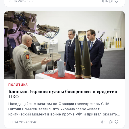
21.06.2024 12:21
17
0
0
ПОЛИТИКА
Блинкен: Украине нужны боеприпасы и средства
ПВО
Находящийся с визитом во Франции госсекретарь США
Энтони Блинкен заявил, что Украина "переживает
критический момент в войне против РФ" и призвал оказать
Киеву срочную дополнительную помощь.
03.04.2024 10:46
33
0
0