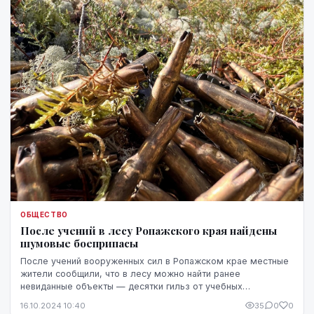
ОБЩЕСТВО
После учений в лесу Ропажского края найдены
шумовые боеприпасы
После учений вооруженных сил в Ропажском крае местные
жители сообщили, что в лесу можно найти ранее
невиданные объекты — десятки гильз от учебных
боеприпасов, а также не выстреленные патроны, передает...
16.10.2024 10:40
35
0
0