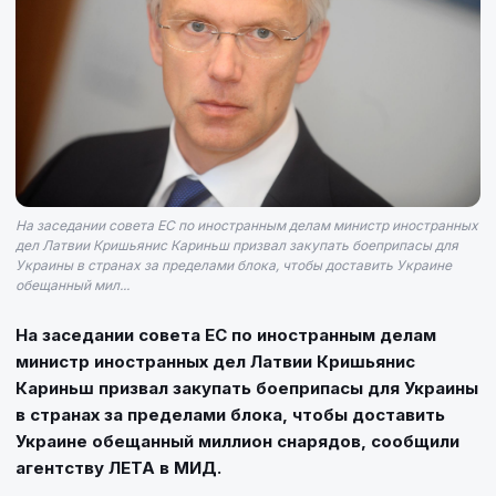
На заседании совета ЕС по иностранным делам министр иностранных
дел Латвии Кришьянис Кариньш призвал закупать боеприпасы для
Украины в странах за пределами блока, чтобы доставить Украине
обещанный мил...
На заседании совета ЕС по иностранным делам
министр иностранных дел Латвии Кришьянис
Кариньш призвал закупать боеприпасы для Украины
в странах за пределами блока, чтобы доставить
Украине обещанный миллион снарядов, сообщили
агентству ЛЕТА в МИД.