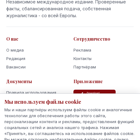
Независимое международное издание. Проверенные
факты, сбалансированная подача, собственная
журналистика - со всей Европы.
О нас
Сотрудничество
О медиа
Реклама
Редакция
Контакты
Вакансии
Партнёрам
Документы
Приложение
Правила использования
Мы используем файлы cookie
Политика
конфиденциальности
Мы и наши партнёры используем файлы cookie и аналогичные
Использование cookie
технологии для обеспечения работы этого сайта,
персонализации контента и рекламы, предоставления функций
Кодекс поведения и этики
социальных сетей и анализа нашего трафика. Нажимая
«Принять», вы соглашаетесь на использование файлов cookie.
Вы можете отклонить необязательные файлы cookie, однако