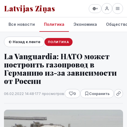
Latvijas Ziņas
▾
Все новости
Политика
Экономика
Обществ
Назад к ленте
ПОЛИТИКА
Проекты и сервисы
La Vanguardia: НАТО может
Прогноз погоды
построить газопровод в
Германию из-за зависимости
от России
06.02.2022 14:48
·
177 просмотров
0
Сохранить