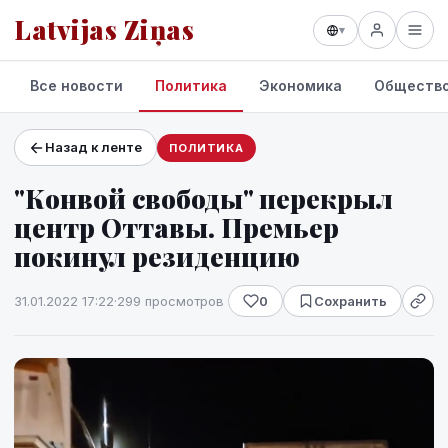
Latvijas Ziņas
▾
Все новости
Политика
Экономика
Обществ
Назад к ленте
ПОЛИТИКА
Проекты и сервисы
"Конвой свободы" перекрыл
Прогноз погоды
центр Оттавы. Премьер
покинул резиденцию
31.01.2022 17:22
·
299 просмотров
0
Сохранить