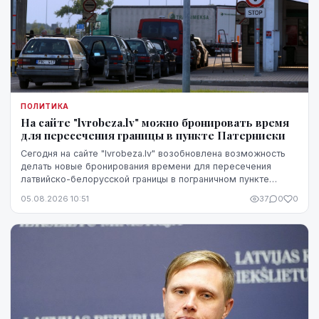
ПОЛИТИКА
На сайте "lvrobeza.lv" можно бронировать время
для пересечения границы в пункте Патерниеки
Сегодня на сайте "lvrobeza.lv" возобновлена возможность
делать новые бронирования времени для пересечения
латвийско-белорусской границы в пограничном пункте
Патерниеки.
05.08.2026 10:51
37
0
0