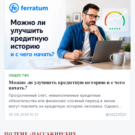
ОБЩЕСТВО
Можно ли улучшить кредитную историю и с чего
начать?
Просроченный счёт, невыполненные кредитные
обязательства или финансово сложный период в жизни
могут повлиять на кредитную историю человека. Однако
негативная запись не означает, что ситуацию уже
05.08.2026 10:27
35
0
0
невозможно изменить. Кредитную историю можно
постепенно улучшить, но для этого потребуются время,
регулярное выполнение обязательств и продуманные
ПО ТЕМЕ #ПАССАЖИРСКИХ
действия.