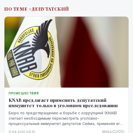
регулярное выполнение обязательств и продуманные
ПО ТЕМЕ #ДЕПУТАТСКИЙ
действия.
ПРОИСШЕСТВИЯ
KNAB предлагает применять депутатский
иммунитет только в уголовном преследовании
Бюро по предотвращению и борьбе с коррупцией (KNAB)
считает необходимым пересмотреть уголовно-
процессуальный иммунитет депутатов Сейма, применяя его
только к стадии уголовного преследования, следует и...
11.04.2021 09:15
184
0
0