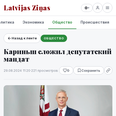
Latvijas Ziņas
▾
олитика
Экономика
Общество
Происшествия
Назад к ленте
ОБЩЕСТВО
Проекты и сервисы
Кариньш сложил депутатский
Прогноз погоды
мандат
29.08.2024 11:20
·
221 просмотров
0
Сохранить