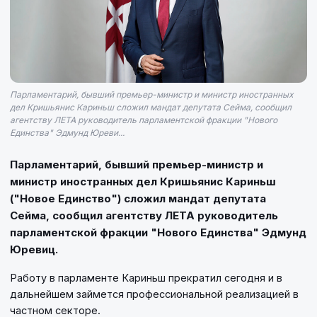
Парламентарий, бывший премьер-министр и министр иностранных
дел Кришьянис Кариньш сложил мандат депутата Сейма, сообщил
агентству ЛЕТА руководитель парламентской фракции "Нового
Единства" Эдмунд Юреви...
Парламентарий, бывший премьер-министр и
министр иностранных дел Кришьянис Кариньш
("Новое Единство") сложил мандат депутата
Сейма, сообщил агентству ЛЕТА руководитель
парламентской фракции "Нового Единства" Эдмунд
Юревиц.
Работу в парламенте Кариньш прекратил сегодня и в
дальнейшем займется профессиональной реализацией в
частном секторе.