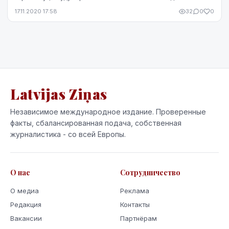
депутата Сейма. Об этом сообщил в Twitter о...
17.11.2020 17:58
32
0
0
Latvijas Ziņas
Независимое международное издание. Проверенные
факты, сбалансированная подача, собственная
журналистика - со всей Европы.
О нас
Сотрудничество
О медиа
Реклама
Редакция
Контакты
Вакансии
Партнёрам