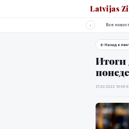
Latvijas Z
Все новос
‹
Назад к лен
Проекты и сервисы
Прогноз погоды
Итоги 
понеде
21.02.2022 19:06
·
9