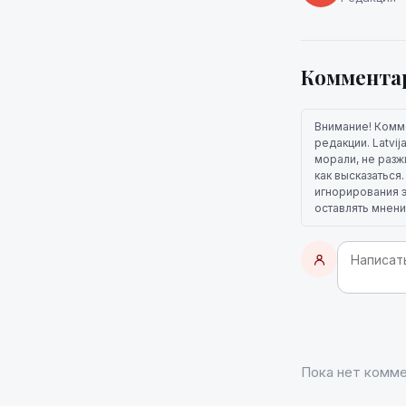
Коммента
Внимание! Комм
редакции. Latvi
морали, не разж
как высказаться
игнорирования э
оставлять мнени
Пока нет комме