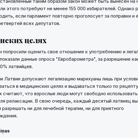
становленный таким образом закон может быть вынесен на 
ли этого потребуют не менее 155 000 избирателей. Однако
водить, если парламент повторно проголосует за поправки и
четвертей всех депутатов.
нских целях
 попросили оценить свое отношение к употреблению и лега
 показали данные опроса "Евробарометра", за разрешение ка
70% латвийцев.
и Латвии допускают легализацию марихуаны лишь при услови
ваться в медицинских целях и выдаваться только по рецепту
 считают, что взрослые люди могут свободно использовать 
 для релаксации. В свою очередь, каждый десятый латвиец вы
 разрешать ни для лечебной терапии, ни для приятного
ждения.
Ziņas