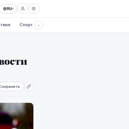
RU
▾
твия
Спорт
Здоровье
Культура
Технологии
›
овости
Сохранить