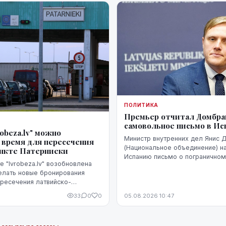
ПОЛИТИКА
Премьер отчитал Домбрав
самовольное письмо в И
robeza.lv" можно
Министр внутренних дел Янис 
 время для пересечения
(Национальное объединение) н
ункте Патерниеки
Испанию письмо о пограничном
е "lvrobeza.lv" возобновлена
Сеуте, когда их Марокко в Исп
елать новые бронирования
десятки тысяч человек. В Мад
ресечения латвийско-
было воспринято чувствительно
аницы в пограничном пункте
33
0
0
05.08.2026 10:47