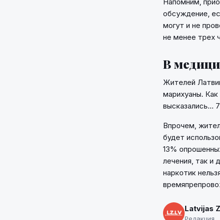
Напомним, прио
обсуждение, ес
могут и не про
не менее трех 
В медици
Жителей Латвии
марихуаны. Как
высказались... 
Впрочем, жител
будет использо
13% опрошенных
лечения, так и
наркотик нельзя
времяпрепрово
Latvijas 
Редакция