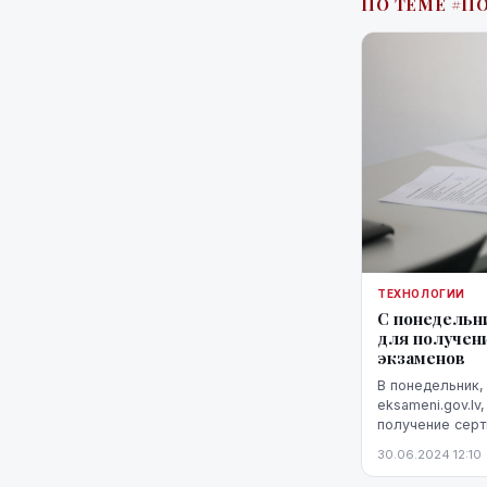
ПО ТЕМЕ #П
ТЕХНОЛОГИИ
С понедельн
для получен
экзаменов
В понедельник, 
eksameni.gov.lv
получение серт
централизованн
30.06.2024 12:10
сообщает Минис
(МОН)...