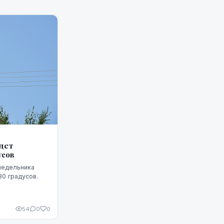
удет
усов
недельника
0 градусов.
54
0
0