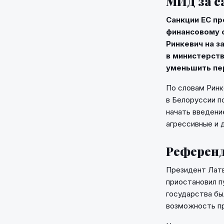
МИД за с
Санкции ЕС пр
финансовому с
Ринкевич на з
в министерств
уменьшить пер
По словам Ринк
в Белоруссии п
начать введени
агрессивные и 
Референ
Президент Латв
приостановил п
государства бы
возможность п