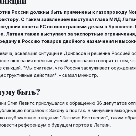
анкции
отив России должны быть применены к газопроводу Nor
ектору. С таким заявлением выступил глава МИД Латв
аседании совета ЕС по иностранным делам в Брюсселе.
е, Латвия также выступает за экспортные ограничения
едачу в Россию товаров двойного назначения и высоки
евича, эскалация ситуации в Донбассе и решение Россией о
осле окончания военных учений однозначно говорят о том, ч
е санкций. "Мы считаем, что Россия заслуживает осуждения
деструктивные действия", - сказал министр.
думу быть?
ии Эгил Левитс прислушался к обращению 36 депутатов опп
убликацию поправок к Закону о портах. В минувшие выходны
ло опубликовано в издании "Латвияс Вестнесис", таким обра
ровести референдум о будущем портов в Латвии.