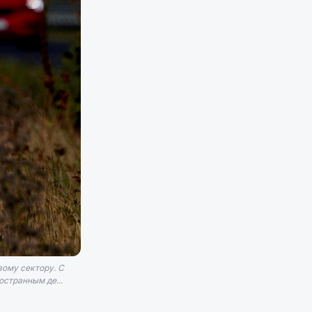
вому сектору. С
странным де...