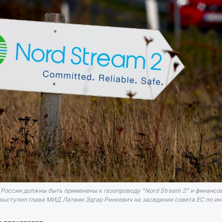
 России должны быть применены к газопроводу "Nord Stream 2" и финансо
выступил глава МИД Латвии Эдгар Ринкевич на заседании совета ЕС по ино