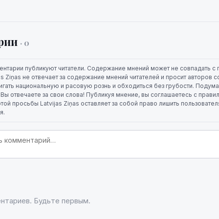
рии
· 0
ентарии публикуют читатели. Содержание мнений может не совпадать с 
jas Ziņas не отвечает за содержание мнений читателей и просит авторов
игать национальную и расовую рознь и обходиться без грубости. Подума
. Вы отвечаете за свои слова! Публикуя мнение, вы соглашаетесь с прави
той просьбы Latvijas Ziņas оставляет за собой право лишить пользовате
я.
нтариев. Будьте первым.