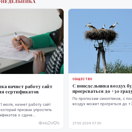
ОНЕДЕЛЬНИКА
ОБЩЕСТВО
С понедельника воздух б
ика начнет работу сайт
прогреваться до +30 град
ия сертификатов
По прогнозам синоптиков, с по
воздух может прогреться до +3
1 июля, начнет работу сайт
, который призван упростить
ификатов о сдаче
ых экзаменов в школах,
46
0
0
27.05.2024 07:30
терство образования и науки