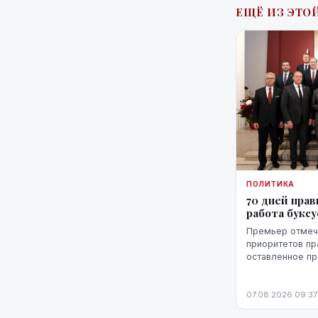
ЕЩЁ ИЗ ЭТОЙ
ПОЛИТИКА
70 дней прав
работа букс
Премьер отмеча
приоритетов пр
оставленное п
министров, а т
проблемы, одн
07.08.2026 09:37
ожидает более 