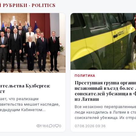
 РУБРИКИ · POLITICS
ПОЛИТИКА
Преступная группа орган
ительства Кулбергса:
незаконный въезд более 
ует
соискателей убежища в
из Латвии
ет, что реализации
авительства мешает наследие,
Все незаконно переправленны
редыдущим Кабинетом
люди находились в Латвии в ст
акже непредвиденные
соискателей убежища. Их отпр
ако в ближайшие месяцы он
самолетами из Латвии, либо м
1 186
0
0
07.08.2026 09:36
стремительного прогресса.
через Эстонию.