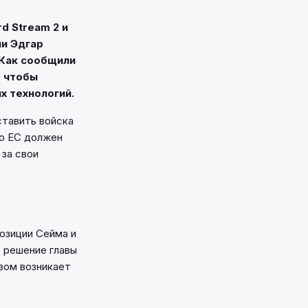
d Stream 2 и
ии Эдгар
 Как сообщили
, чтобы
х технологий.
ставить войска
то ЕС должен
 за свои
озиции Сейма и
е решение главы
зом возникает