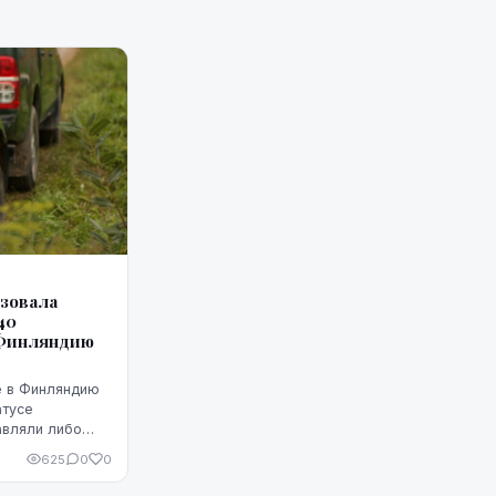
изовала
40
 Финляндию
е в Финляндию
атусе
авляли либо
орским путем
625
0
0