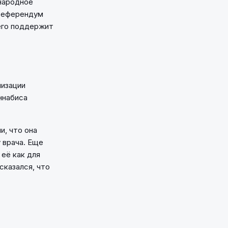
народное
 референдум
 его поддержит
лизации
ннабиса
и, что она
 врача. Еще
её как для
сказался, что