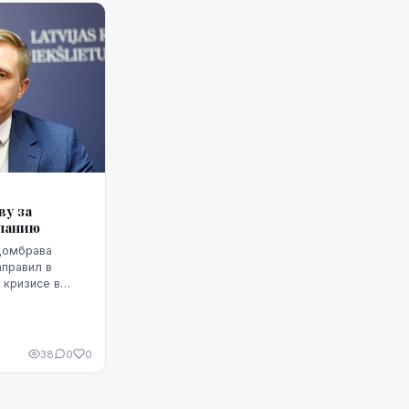
у за
спанию
Домбрава
аправил в
 кризисе в
анию проникли
риде письмо
.
38
0
0