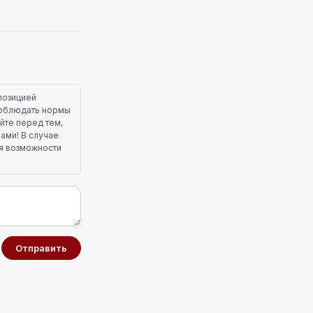
позицией
 соблюдать нормы
йте перед тем,
лами! В случае
ля возможности
Отправить