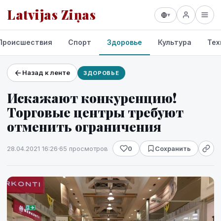
Latvijas Ziņas
▾
Происшествия
Спорт
Здоровье
Культура
Тех
Назад к ленте
ЗДОРОВЬЕ
Проекты и сервисы
Искажают конкуренцию!
Прогноз погоды
Торговые центры требуют
отменить ограничения
28.04.2021 16:26
·
65 просмотров
0
Сохранить