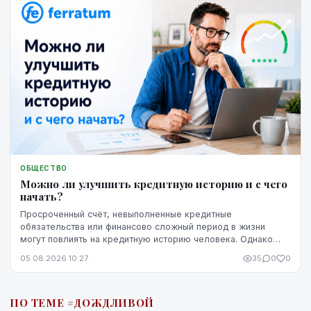
ОБЩЕСТВО
Можно ли улучшить кредитную историю и с чего
начать?
Просроченный счёт, невыполненные кредитные
обязательства или финансово сложный период в жизни
могут повлиять на кредитную историю человека. Однако
негативная запись не означает, что ситуацию уже
05.08.2026 10:27
35
0
0
невозможно изменить. Кредитную историю можно
постепенно улучшить, но для этого потребуются время,
регулярное выполнение обязательств и продуманные
ПО ТЕМЕ #ДОЖДЛИВОЙ
действия.