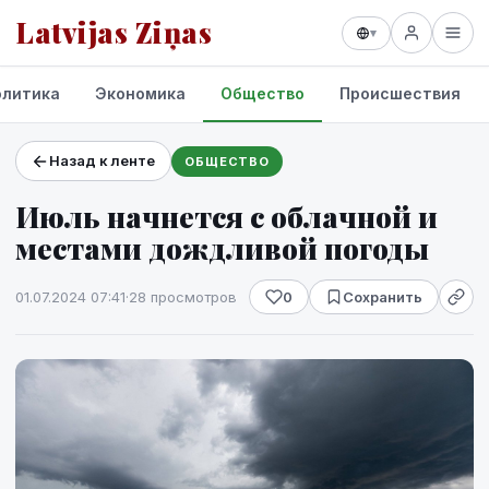
Latvijas Ziņas
▾
олитика
Экономика
Общество
Происшествия
Назад к ленте
ОБЩЕСТВО
Проекты и сервисы
Июль начнется с облачной и
Прогноз погоды
местами дождливой погоды
01.07.2024 07:41
·
28 просмотров
0
Сохранить